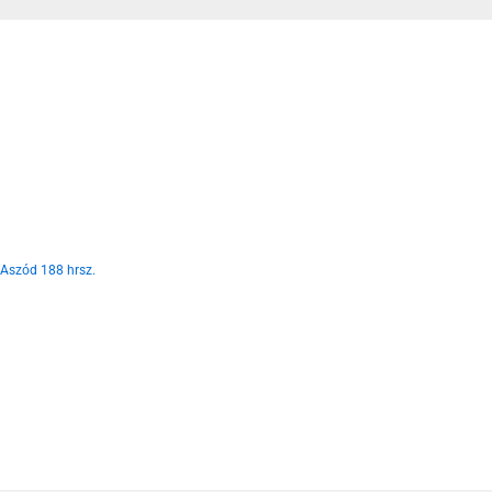
Aszód 188 hrsz.
2026-02-03
Aszód 188 hrsz.