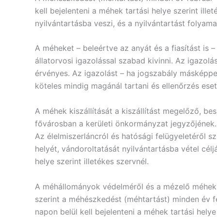
kell bejelenteni a méhek tartási helye szerint il
nyilvántartásba veszi, és a nyilvántartást folyama
A méheket – beleértve az anyát és a fiasítást is 
állatorvosi igazolással szabad kivinni. Az igazol
érvényes. Az igazolást – ha jogszabály másképpen 
köteles mindig magánál tartani és ellenőrzés eset
A méhek kiszállítását a kiszállítást megelőző, be
fővárosban a kerületi önkormányzat jegyzőjének.
Az élelmiszerláncról és hatósági felügyeletéről 
helyét, vándoroltatását nyilvántartásba vétel cél
helye szerint illetékes szervnél.
A méhállományok védelméről és a mézelő méhek e
szerint a méhészkedést (méhtartást) minden év 
napon belül kell bejelenteni a méhek tartási helye