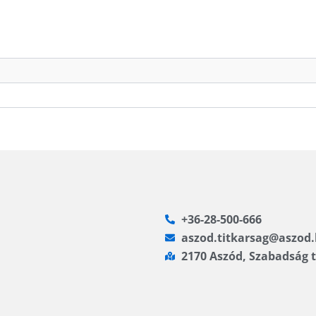
+36-28-500-666
aszod.titkarsag@aszod
2170 Aszód, Szabadság t