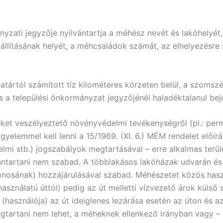
nyzati jegyzője nyilvántartja a méhész nevét és lakóhelyét,
kiállításának helyét, a méhcsaládok számát, az elhelyezésre 
atártól számított tíz kilométeres körzeten belül, a szomszé
 a települési önkormányzat jegyzőjénél haladéktalanul beje
et veszélyeztető növényvédelmi tevékenységről (pl.: perme
figyelemmel kell lenni a 15/1969. (XI. 6.) MÉM rendelet előí
lmi stb.) jogszabályok megtartásával – erre alkalmas terü
enntartani nem szabad. A többlakásos lakóházak udvarán é
jdonosának) hozzájárulásával szabad. Méhészetet közös has
 használatú úttól) pedig az út melletti vízvezető árok külső
a (használója) az út ideiglenes lezárása esetén az úton és 
gtartani nem lehet, a méheknek ellenkező irányban vagy –