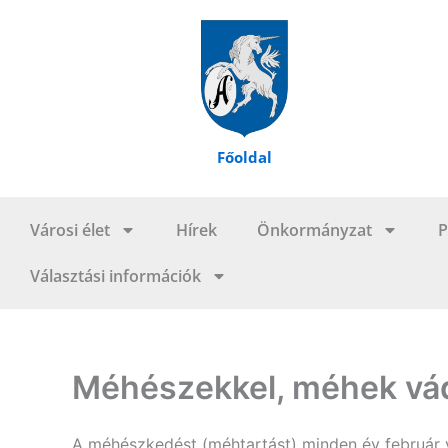
Skip
to
content
Főoldal
Városi élet
Hírek
Önkormányzat
P
Választási információk
Méhészekkel, méhek vád
A méhészkedést (méhtartást) minden év február 