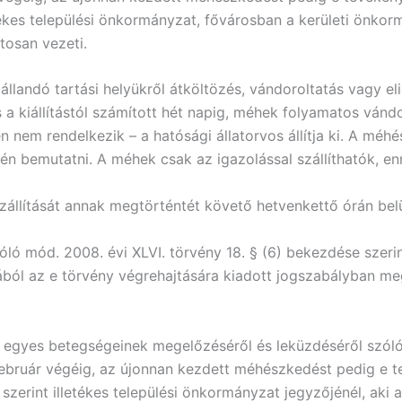
letékes települési önkormányzat, fővárosban a kerületi önko
tosan vezeti.
– állandó tartási helyükről átköltözés, vándoroltatás vagy 
ás a kiállítástól számított hét napig, méhek folyamatos vá
nem rendelkezik – a hatósági állatorvos állítja ki. A méhés
én bemutatni. A méhek csak az igazolással szállíthatók, enne
szállítását annak megtörténtét követő hetvenkettő órán belü
szóló mód. 2008. évi XLVI. törvény 18. § (6) bekezdése sze
jából az e törvény végrehajtására kiadott jogszabályban me
gyes betegségeinek megelőzéséről és leküzdéséről szóló 
február végéig, az újonnan kezdett méhészkedést pedig e 
 szerint illetékes települési önkormányzat jegyzőjénél, aki 