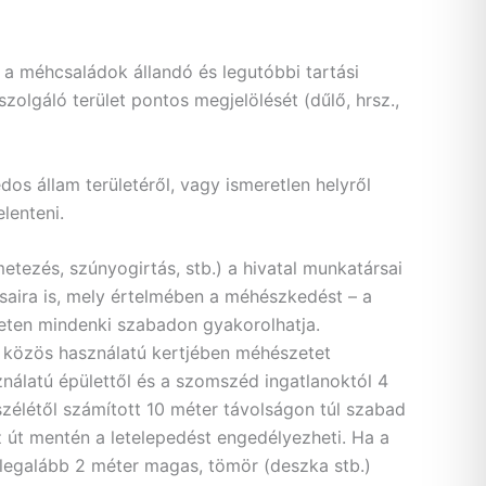
 a méhcsaládok állandó és legutóbbi tartási
szolgáló terület pontos megjelölését (dűlő, hrsz.,
dos állam területéről, vagy ismeretlen helyről
lenteni.
tezés, szúnyogirtás, stb.) a hivatal munkatársai
rásaira is, mely értelmében a méhészkedést – a
leten mindenki szabadon gyakorolhatja.
s közös használatú kertjében méhészetet
ználatú épülettől és a szomszéd ingatlanoktól 4
 szélétől számított 10 méter távolságon túl szabad
az út mentén a letelepedést engedélyezheti. Ha a
 legalább 2 méter magas, tömör (deszka stb.)