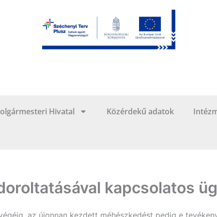
olgármesteri Hivatal
Közérdekű adatok
Intéz
oroltatásával kapcsolatos ü
végéig, az újonnan kezdett méhészkedést pedig e tevéken