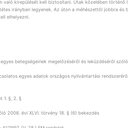
 való kirepülését kell biztosítani. Utak közelében történő
entétes irányban legyenek. Az úton a méhészettől jobbra és 
ell elhelyezni.
gyes betegségeinek megelőzéséről és leküzdéséről szóló 7
csolatos egyes adatok országos nyilvántartási rendszeréről 
 1. §, 2. §
zóló 2008. évi XLVI. törvény 18. § (6) bekezdés
 41/1997. (V. 28.) FM rendelet