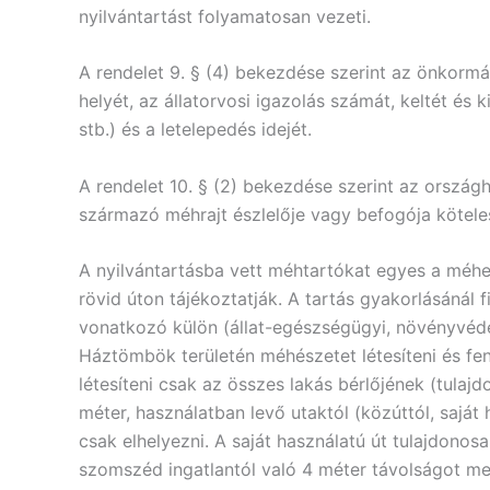
nyilvántartást folyamatosan vezeti.
A rendelet 9. § (4) bekezdése szerint az önkormá
helyét, az állatorvosi igazolás számát, keltét és 
stb.) és a letelepedés idejét.
A rendelet 10. § (2) bekezdése szerint az országh
származó méhrajt észlelője vagy befogója köteles
A nyilvántartásba vett méhtartókat egyes a méhek
rövid úton tájékoztatják. A tartás gyakorlásánál 
vonatkozó külön (állat-egészségügyi, növényvéde
Háztömbök területén méhészetet létesíteni és f
létesíteni csak az összes lakás bérlőjének (tula
méter, használatban levő utaktól (közúttól, saját
csak elhelyezni. A saját használatú út tulajdonos
szomszéd ingatlantól való 4 méter távolságot me