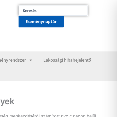
Search
...
Eseménynaptár
ményrendszer
Lakossági hibabejelentő
gyek
ység megkezdésétől számított nyolc napon belül