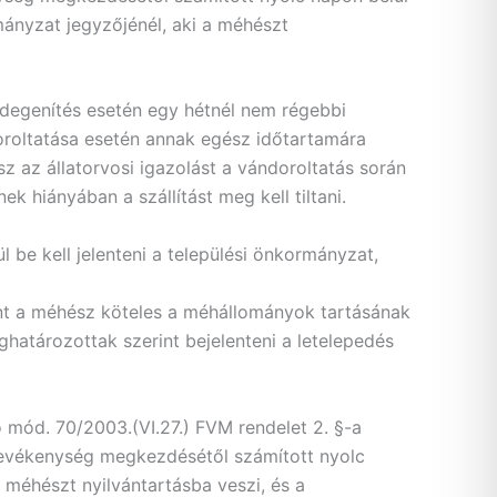
rmányzat jegyzőjénél, aki a méhészt
elidegenítés esetén egy hétnél nem régebbi
ndoroltatása esetén annak egész időtartamára
z az állatorvosi igazolást a vándoroltatás során
k hiányában a szállítást meg kell tiltani.
l be kell jelenteni a települési önkormányzat,
rint a méhész köteles a méhállományok tartásának
ghatározottak szerint bejelenteni a letelepedés
mód. 70/2003.(VI.27.) FVM rendelet 2. §-a
tevékenység megkezdésétől számított nyolc
a méhészt nyilvántartásba veszi, és a