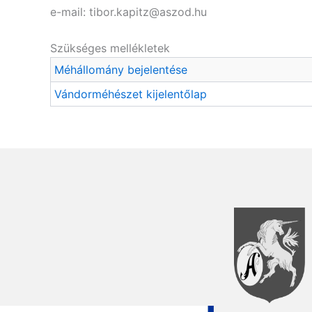
e-mail: tibor.kapitz@aszod.hu
Szükséges mellékletek
Méhállomány bejelentése
Vándorméhészet kijelentőlap