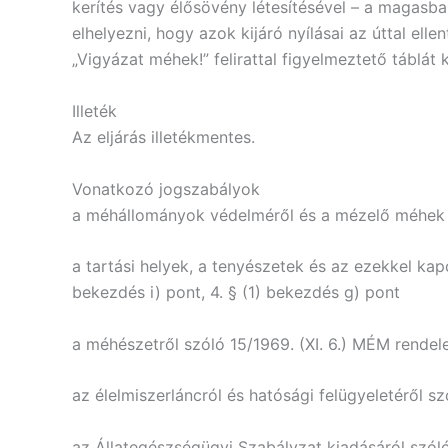
kerítés vagy élősövény létesítésével – a magasban
elhelyezni, hogy azok kijáró nyílásai az úttal ell
„Vigyázat méhek!” felirattal figyelmeztető táblát k
Illeték
Az eljárás illetékmentes.
Vonatkozó jogszabályok
a méhállományok védelméről és a mézelő méhek e
a tartási helyek, a tenyészetek és az ezekkel kap
bekezdés i) pont, 4. § (1) bekezdés g) pont
a méhészetről szóló 15/1969. (XI. 6.) MÉM rendelet
az élelmiszerláncról és hatósági felügyeletéről s
az Állategészségügyi Szabályzat kiadásáról szóló