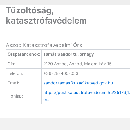
Tűzoltóság,
katasztrófavédelem
Aszód Katasztrófavédelmi Őrs
Őrsparancsnok:
Tamás Sándor tű. őrnagy
Cím:
2170 Aszód, Aszód, Malom köz 15.
Telefon:
+36-28-400-053
Email:
sandor.tamas[kukac]katved.gov.hu
https://pest.katasztrofavedelem.hu/25179/k
Honlap:
ors