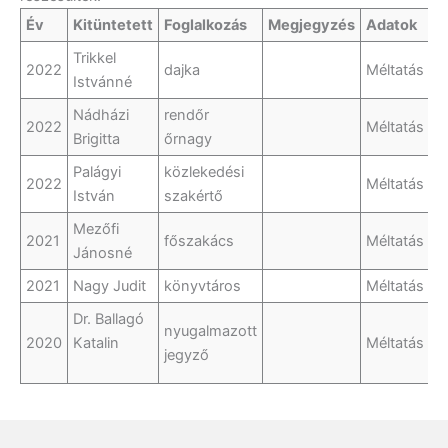
Év
Kitüntetett
Foglalkozás
Megjegyzés
Adatok
Trikkel
2022
dajka
Méltatás
Istvánné
Nádházi
rendőr
2022
Méltatás
Brigitta
őrnagy
Palágyi
közlekedési
2022
Méltatás
István
szakértő
Mezőfi
2021
főszakács
Méltatás
Jánosné
2021
Nagy Judit
könyvtáros
Méltatás
Dr. Ballagó
nyugalmazott
2020
Katalin
Méltatás
jegyző