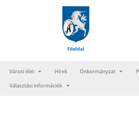
Skip
to
content
Főoldal
Városi élet
Hírek
Önkormányzat
P
Választási információk