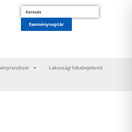
Search
...
Eseménynaptár
ményrendszer
Lakossági hibabejelentő