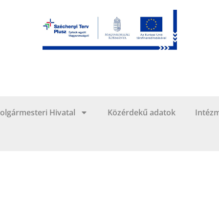
olgármesteri Hivatal
Közérdekű adatok
Intéz
Rákellenes futás Aszódon
2018-04-12