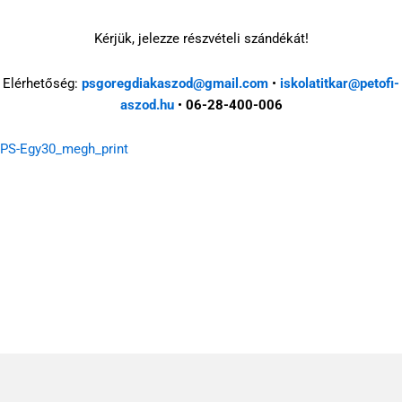
Kérjük, jelezze részvételi szándékát!
Elérhetőség:
psgoregdiakaszod@gmail.com
•
iskolatitkar@petofi-
aszod.hu
•
06-28-400-006
PS-Egy30_megh_print