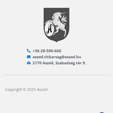
+36-28-500-666
aszod.titkarsag@aszod.hu
2170 Aszód, Szabadság tér 9.
Copyright © 2025 Aszód
F