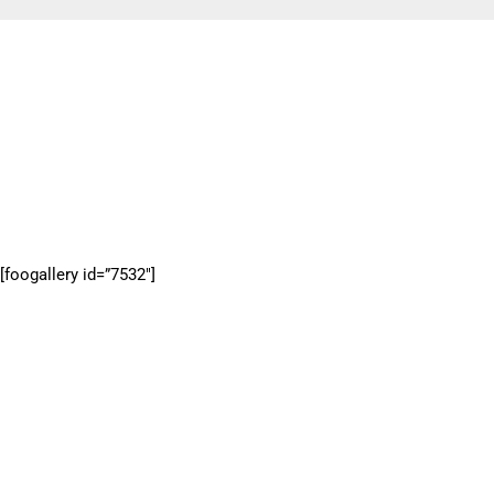
Légifelvételek 2017
2017-10-02
[foogallery id=”7532″]