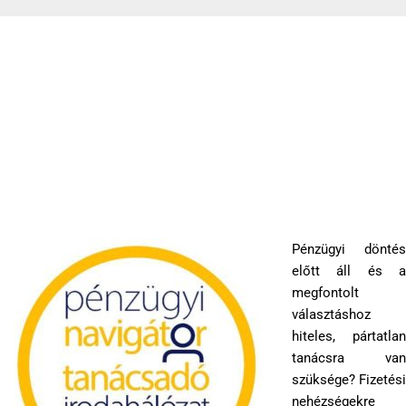
Kihelyezett pénzügyi fogyasztóvédelmi tanácsadás Aszódon
2019-09-03
Pénzügyi döntés
előtt áll és a
megfontolt
választáshoz
hiteles, pártatlan
tanácsra van
szüksége? Fizetési
nehézségekre