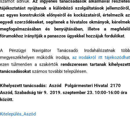
számot adniuk.
Az ingyenes tanácsadások alkalmával részletes
tájékoztatást nyújtanak a különböző szolgáltatások jellemzőiről,
az egyes konstrukciók előnyeiről és kockázatairól, értelmezik az
egyedi szerződéseket, segítenek a hivatalos okmányok, kérelmek
megfogalmazásában és benyújtásában, illetve a megfelelő
fórumokhoz irányítják a panaszos ügyekkel hozzájuk fordulókat
.
A Pénzügyi Navigátor Tanácsadó Irodahálózatnak több
megyeszékhelyen működik irodája,
az irodákról itt tájékozódhat
ezen túlmenően a szakértők
rendszeresen tartanak kihelyezet
tanácsadásokat
számos további településen.
Kihelyezett tanácsadás: Aszód Polgármesteri Hivatal 2170
Aszód, Szabadság tér 9. 2019. szeptember 23. 10:00-16:00 óra
között.
Kitelepülés_Aszód