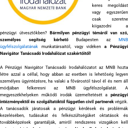
keres megoldást
vagy egyszerűen
csak szeretne
kiigazodni a
pénzügyi útvesztőkben?
Bármilyen pénzügyi témáról van szó,
személyes segítség kérhető
Budapesten az
MN
ügyfélszolgálatának
munkatársaitól, vagy vidéken
a Pénzügy
Navigátor Tanácsadó Irodahálózat szakértőitől!
A Pénzügyi Navigátor Tanácsadó Irodahálózatot az MNB hozta
létre azzal a céllal, hogy abban az esetben is lehetőség legyen
személyes ügyintézésre, ha valaki a fővárostól távol él és nem áll
módjában felkeresni az MNB ügyfélszolgálatát. A
megyeszékhelyeken működő irodák üzemeltetését a
pénzügyi
intézményektől és szolgáltatóktól független civil partnerek
végzik
A tanácsadók járatosak a pénzügyi kérdések és problémák
kezelésében, tudásukat és felkészültségüket oktatások és
továbbképzések garantálják, amiről rendszeres vizsgákon kell