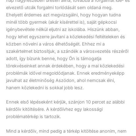
nap nagyrészében üresen állna, továbbá a forgalmat ide- és
elvezető utcák forgalmi torlódását sem oldaná meg.
Ehelyett érdemes azt megvizsgálni, hogy hogyan tudna
minél több gyermek (akár kísérettel is), saját gépkocsi
igénybevétele nélkül eljutni az iskolába. Hiszünk abban,
hogy lehet egyszerre javítani a közlekedési feltételeken és
közben növelni a város élhetőségét. Ehhez mi a
szakértelmet biztosítjuk, a szándék a városvezetés részéről
adott, így bízunk benne, hogy Ön is támogatja
törekvéseinket annak érdekében, hogy a mai közlekedési
problémák idővel megoldódjanak. Ennek eredményeképp
javulhat az életminőség Aszódon, ahol nemcsak élni,
hanem közlekedni is sokkal jobb lesz.
Ennek első lépéseként kérjük, szánjon 10 percet az alábbi
kérdőív kitöltésére. A kérdőívhez egy lakossági
problématérkép is tartozik.
Mind a kérdőív, mind pedig a térkép kitöltése anonim, nem