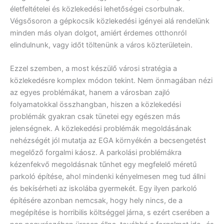
életfeltételei és közlekedési lehetőségei csorbulnak.
Végsősoron a gépkocsik közlekedési igényei alá rendelünk
minden más olyan dolgot, amiért érdemes otthonról
elindulnunk, vagy időt töltenünk a város közterületein.
Ezzel szemben, a most készülő városi stratégia a
közlekedésre komplex módon tekint. Nem önmagában nézi
az egyes problémákat, hanem a városban zajló
folyamatokkal összhangban, hiszen a közlekedési
problémák gyakran csak tünetei egy egészen más
jelenségnek. A közlekedési problémák megoldásának
nehézségét jól mutatja az EGA környékén a becsengetést
megelőző forgalmi káosz. A parkolási problémákra
kézenfekvő megoldásnak tűnhet egy megfelelő méretű
parkoló építése, ahol mindenki kényelmesen meg tud állni
és bekísérheti az iskolába gyermekét. Egy ilyen parkoló
építésére azonban nemcsak, hogy hely nincs, de a
megépítése is horribilis költséggel járna, s ezért cserében a