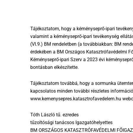
Tájékoztatom, hogy a kéményseprő-ipari tevékeny
valamint a kéményseprő-ipari tevékenység ellát
(VI.9.) BM rendeletben (a továbbiakban: BM rend
érdekében a BM Országos Katasztrófavédelmi Fő
Kéményseprő-ipari Szerv a 2023 évi kéményseprő
bontásban elkészítette.
Tájékoztatom továbbá, hogy a sormunka ütemterv
kapcsolatos minden további részletes információ
www.kemenysepres.katasztrofavedelem.hu webol
Tóth László tű. ezredes
tűzoltósági tanácsos Igazgatóhelyettes
BM ORSZÁGOS KATASZTRÓFAVÉDELMI FŐIGA