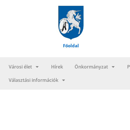
Skip
to
content
Főoldal
Városi élet
Hírek
Önkormányzat
P
Választási információk