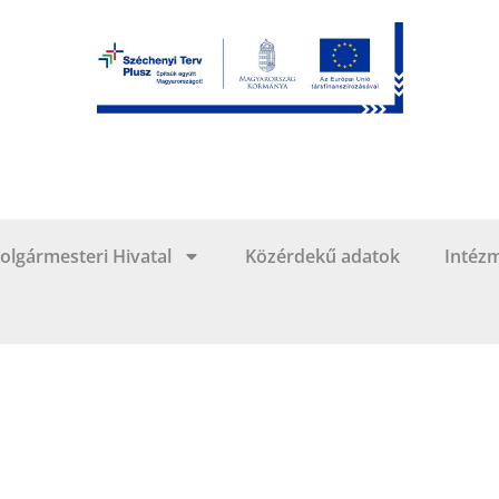
olgármesteri Hivatal
Közérdekű adatok
Intéz
Kéményseprők társasházi sormunkaterv 2023
2022-12-07