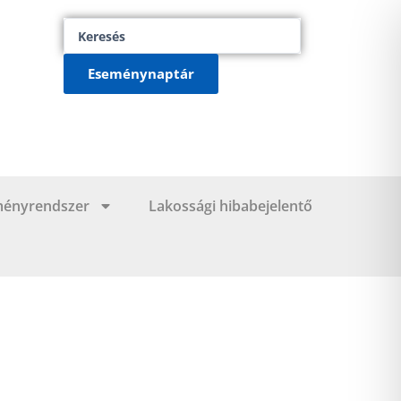
Search
...
Eseménynaptár
ményrendszer
Lakossági hibabejelentő