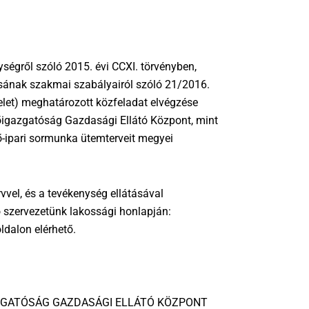
ségről szóló 2015. évi CCXI. törvényben,
ásának szakmai szabályairól szóló 21/2016.
elet) meghatározott közfeladat elvégzése
igazgatóság Gazdasági Ellátó Központ, mint
-ipari sormunka ütemterveit megyei
vel, és a tevékenység ellátásával
 szervezetünk lakossági honlapján:
dalon elérhető.
ZGATÓSÁG GAZDASÁGI ELLÁTÓ KÖZPONT