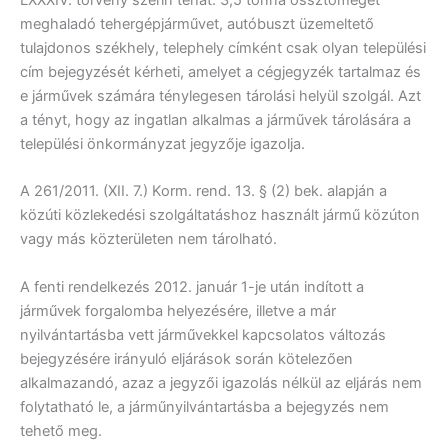
LXXXIV. törvény szerin tehát: 3,5 tonna össztömeget
meghaladó tehergépjárművet, autóbuszt üzemeltető
tulajdonos székhely, telephely címként csak olyan települési
cím bejegyzését kérheti, amelyet a cégjegyzék tartalmaz és
e járművek számára ténylegesen tárolási helyül szolgál. Azt
a tényt, hogy az ingatlan alkalmas a járművek tárolására a
települési önkormányzat jegyzője igazolja.
A 261/2011. (XII. 7.) Korm. rend. 13. § (2) bek. alapján a
közúti közlekedési szolgáltatáshoz használt jármű közúton
vagy más közterületen nem tárolható.
A fenti rendelkezés 2012. január 1-je után indított a
járművek forgalomba helyezésére, illetve a már
nyilvántartásba vett járművekkel kapcsolatos változás
bejegyzésére irányuló eljárások során kötelezően
alkalmazandó, azaz a jegyzői igazolás nélkül az eljárás nem
folytatható le, a járműnyilvántartásba a bejegyzés nem
tehető meg.