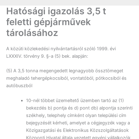
Hatósági igazolás 3,5 t
feletti gépjárművek
tárolásához
A közúti közlekedési nyilvántartásról szóló 1999. évi
LXXXIV. törvény 9. §-a (5) bek. alapján:
(5) A 3,5 tonna megengedett legnagyobb össztömeget
meghaladó tehergépkocsiból, vontatóból, pótkocsiból és
autóbuszból
10-nél többet üzemeltető üzemben tartó az (1)
bekezdés b) pontja és d) pont db) alpontja szerinti
székhely, telephely címként olyan települési cím
bejegyzését kérheti, amelyet a cégjegyzék vagy a
Közigazgatási és Elektronikus Közszolgáltatások
Központi Hivatal általa vezetett egyéni vállalkozók