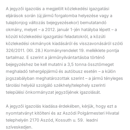
A jegyzői igazolás a megjelölt közlekedési igazgatási
eljárások során (új jármű forgalomba helyezése vagy a
tulajdonjog változás bejegyezésekor) bemutatandó
okmány, melyet – a 2012. január 1-jén hatályba lépett – a
közúti közlekedési igazgatási feladatokról, a közúti
közlekedési okmányok kiadásáról és visszavonásáról szóló
326/2011. (XII. 28.) Kormányrendelet 19. melléklete pontja
tartalmaz. E szerint a járműnyilvántartásba történő
bejegyzéshez be kell mutatni a 3,5 tonna össztömeget
meghaladó tehergépjármű és autóbusz esetén – a külön
jogszabályban meghatározottak szerint – a jármű tényleges
tárolási helyéül szolgáló székhely/telephely szerinti
települési önkormányzat jegyzőjének igazolását.
A jegyzői igazolás kiadása érdekében, kérjük, hogy ezt a
nyomtatványt kitölteni és az Aszódi Polgármesteri Hivatal
telephelyén 2170 Aszód, Kossuth u. 59. leadni
szíveskedjen.