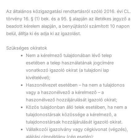
Az általános közigazgatási rendtartásról szóló 2016. évi CL.
törvény 16. § (1) bek. és a 95. § alapján az illetékes jegyző a
beadott kérelem alapján, a benyújtástól számított 10 napon
belül, állítja ki és adja ki az igazolást.
Szükséges okiratok
Nem a kérelmező tulajdonában lévő telep
esetében a telep használatának jogcímére
vonatkozó igazoló okirat (a tulajdoni lap
kivételével);
Haszonélvezet esetében – ha nem a tulajdonos
vagy a haszonélvező a kérelmező – a
haszonélvező hozzájárulását igazoló okirat;
Közös tulajdonban álló telek esetében, ha nem a
tulajdonostársak közössége a kérelmező, a
tulajdonostársak hozzájárulását igazoló okirat.
Vállalkozói igazolvány vagy cégkivonat (végzés),
aláírási címpéldány (cég esetén);