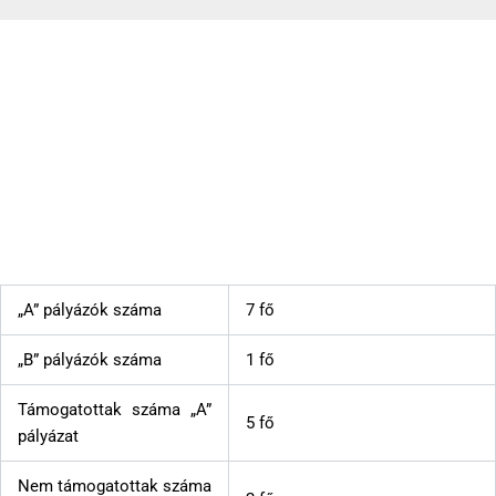
Bursa Hungarica ösztöndíjpályázat 2021. évi támogatások
adatai
2020-12-08
„A” pályázók száma
7 fő
„B” pályázók száma
1 fő
Támogatottak száma „A”
5 fő
pályázat
Nem támogatottak száma