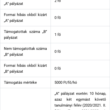
2 fő
„A” pályázat
Formai hibás okból kizárt
0 fő
„A” pályázat
Támogatottak száma „B”
1 fő
pályázat
Nem támogatottak száma
0 fő
„B” pályázat
Formai hibás okból kizárt
0 fő
„B” pályázat
Támogatás mértéke
5000 Ft/fő/hó
„A” páláyzat esetén: 10 hónap,
azaz két egymást követő
tanulmányi félév (2020/2021. II.