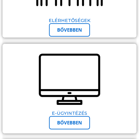
ELÉRHETŐSÉGEK
BŐVEBBEN
E-ÜGYINTÉZÉS
BŐVEBBEN