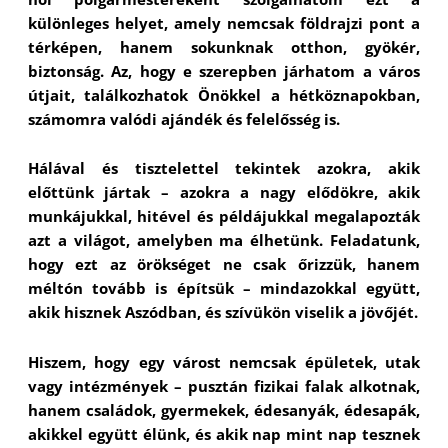
különleges helyet, amely nemcsak földrajzi pont a
térképen, hanem sokunknak otthon, gyökér,
biztonság. Az, hogy e szerepben járhatom a város
útjait, találkozhatok Önökkel a hétköznapokban,
számomra valódi ajándék és felelősség is.
Hálával és tisztelettel tekintek azokra, akik
előttünk jártak – azokra a nagy elődökre, akik
munkájukkal, hitével és példájukkal megalapozták
azt a világot, amelyben ma élhetünk. Feladatunk,
hogy ezt az örökséget ne csak őrizzük, hanem
méltón tovább is építsük – mindazokkal együtt,
akik hisznek Aszódban, és szívükön viselik a jövőjét.
Hiszem, hogy egy várost nemcsak épületek, utak
vagy intézmények – pusztán fizikai falak alkotnak,
hanem családok, gyermekek, édesanyák, édesapák,
akikkel együtt élünk, és akik nap mint nap tesznek