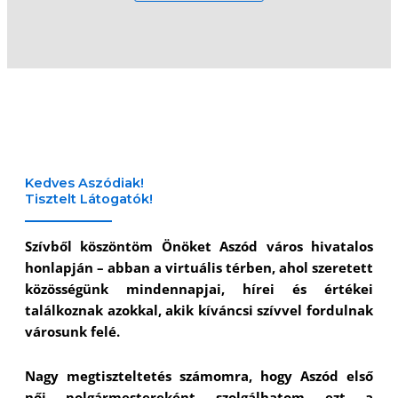
Kedves Aszódiak!
Tisztelt Látogatók!
Szívből köszöntöm Önöket Aszód város hivatalos
honlapján – abban a virtuális térben, ahol szeretett
közösségünk mindennapjai, hírei és értékei
találkoznak azokkal, akik kíváncsi szívvel fordulnak
városunk felé.
Nagy megtiszteltetés számomra, hogy Aszód első
női polgármestereként szolgálhatom ezt a