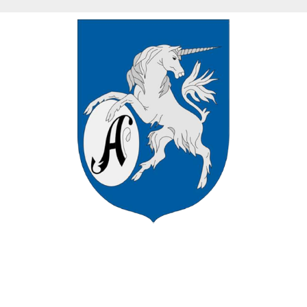
VÁROS HIVATALOS HONLAPJÁN
ÜDVÖZÖLJÜK ASZÓD