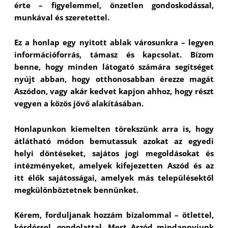
érte – figyelemmel, önzetlen gondoskodással,
munkával és szeretettel.
Ez a honlap egy nyitott ablak városunkra – legyen
információforrás, támasz és kapcsolat. Bízom
benne, hogy minden látogató számára segítséget
nyújt abban, hogy otthonosabban érezze magát
Aszódon, vagy akár kedvet kapjon ahhoz, hogy részt
vegyen a közös jövő alakításában.
Honlapunkon kiemelten törekszünk arra is, hogy
átlátható módon bemutassuk azokat az egyedi
helyi döntéseket, sajátos jogi megoldásokat és
intézményeket, amelyek kifejezetten Aszód és az
itt élők sajátosságai, amelyek más településektől
megkülönböztetnek bennünket.
Kérem, forduljanak hozzám bizalommal – ötlettel,
kérdéssel, gondolattal. Mert Aszód mindannyiunk