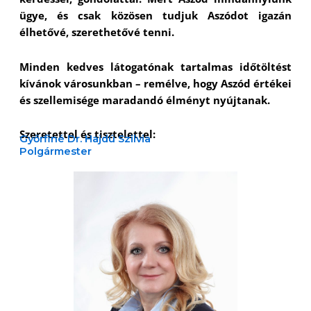
ügye, és csak közösen tudjuk Aszódot igazán
élhetővé, szerethetővé tenni.
Minden kedves látogatónak tartalmas időtöltést
kívánok városunkban – remélve, hogy Aszód értékei
és szellemisége maradandó élményt nyújtanak.
Szeretettel és tisztelettel:
Győrfiné Dr. Hajdú Szilvia
Polgármester