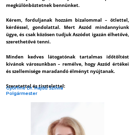
megkülönböztetnek bennünket.
Kérem, forduljanak hozzám bizalommal – ötlettel,
kérdéssel, gondolattal. Mert Aszód mindannyiunk
ügye, és csak közösen tudjuk Aszódot igazán élhetővé,
szerethetővé tenni.
Minden kedves látogatónak tartalmas időtöltést
kívánok városunkban – remélve, hogy Aszód értékei
és szellemisége maradandó élményt nyújtanak.
Szeretettel és tisztelettel:
Győrfiné Dr. Hajdú Szilvia
Polgármester