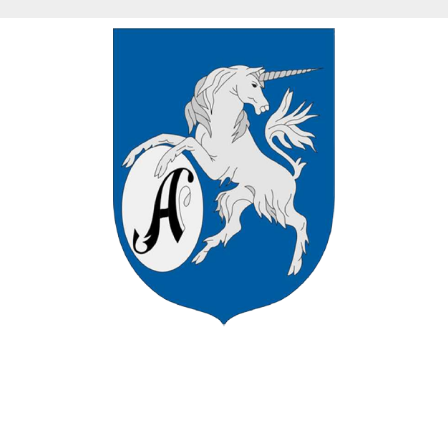
VÁROS HIVATALOS HONLAPJÁN
ÜDVÖZÖLJÜK ASZÓD