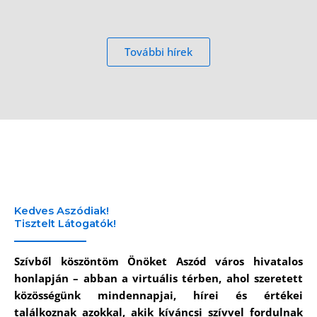
További hírek
Kedves Aszódiak!
Tisztelt Látogatók!
Szívből köszöntöm Önöket Aszód város hivatalos
honlapján – abban a virtuális térben, ahol szeretett
közösségünk mindennapjai, hírei és értékei
találkoznak azokkal, akik kíváncsi szívvel fordulnak