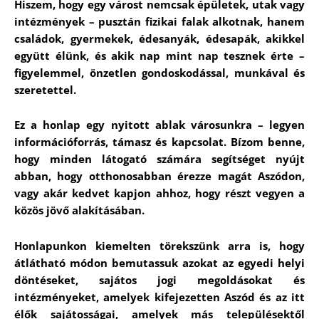
Hiszem, hogy egy várost nemcsak épületek, utak vagy
intézmények – pusztán fizikai falak alkotnak, hanem
családok, gyermekek, édesanyák, édesapák, akikkel
együtt élünk, és akik nap mint nap tesznek érte –
figyelemmel, önzetlen gondoskodással, munkával és
szeretettel.
Ez a honlap egy nyitott ablak városunkra – legyen
információforrás, támasz és kapcsolat. Bízom benne,
hogy minden látogató számára segítséget nyújt
abban, hogy otthonosabban érezze magát Aszódon,
vagy akár kedvet kapjon ahhoz, hogy részt vegyen a
közös jövő alakításában.
Honlapunkon kiemelten törekszünk arra is, hogy
átlátható módon bemutassuk azokat az egyedi helyi
döntéseket, sajátos jogi megoldásokat és
intézményeket, amelyek kifejezetten Aszód és az itt
élők sajátosságai, amelyek más településektől