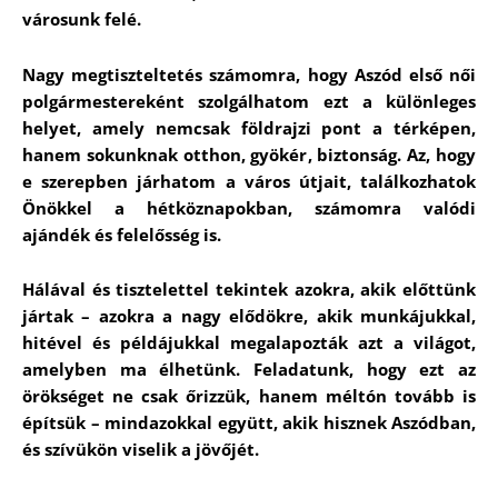
városunk felé.
Nagy megtiszteltetés számomra, hogy Aszód első női
polgármestereként szolgálhatom ezt a különleges
helyet, amely nemcsak földrajzi pont a térképen,
hanem sokunknak otthon, gyökér, biztonság. Az, hogy
e szerepben járhatom a város útjait, találkozhatok
Önökkel a hétköznapokban, számomra valódi
ajándék és felelősség is.
Hálával és tisztelettel tekintek azokra, akik előttünk
jártak – azokra a nagy elődökre, akik munkájukkal,
hitével és példájukkal megalapozták azt a világot,
amelyben ma élhetünk. Feladatunk, hogy ezt az
örökséget ne csak őrizzük, hanem méltón tovább is
építsük – mindazokkal együtt, akik hisznek Aszódban,
és szívükön viselik a jövőjét.