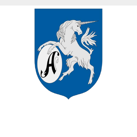
VÁROS HIVATALOS HONLAPJÁN
ÜDVÖZÖLJÜK ASZÓD