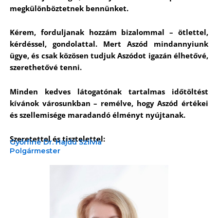
megkülönböztetnek bennünket.
Kérem, forduljanak hozzám bizalommal – ötlettel,
kérdéssel, gondolattal. Mert Aszód mindannyiunk
ügye, és csak közösen tudjuk Aszódot igazán élhetővé,
szerethetővé tenni.
Minden kedves látogatónak tartalmas időtöltést
kívánok városunkban – remélve, hogy Aszód értékei
és szellemisége maradandó élményt nyújtanak.
Szeretettel és tisztelettel:
Győrfiné Dr. Hajdú Szilvia
Polgármester