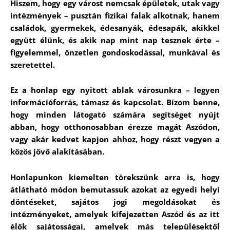
Hiszem, hogy egy várost nemcsak épületek, utak vagy
intézmények – pusztán fizikai falak alkotnak, hanem
családok, gyermekek, édesanyák, édesapák, akikkel
együtt élünk, és akik nap mint nap tesznek érte –
figyelemmel, önzetlen gondoskodással, munkával és
szeretettel.
Ez a honlap egy nyitott ablak városunkra – legyen
információforrás, támasz és kapcsolat. Bízom benne,
hogy minden látogató számára segítséget nyújt
abban, hogy otthonosabban érezze magát Aszódon,
vagy akár kedvet kapjon ahhoz, hogy részt vegyen a
közös jövő alakításában.
Honlapunkon kiemelten törekszünk arra is, hogy
átlátható módon bemutassuk azokat az egyedi helyi
döntéseket, sajátos jogi megoldásokat és
intézményeket, amelyek kifejezetten Aszód és az itt
élők sajátosságai, amelyek más településektől