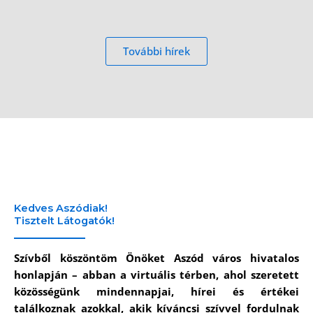
További hírek
Kedves Aszódiak!
Tisztelt Látogatók!
Szívből köszöntöm Önöket Aszód város hivatalos
honlapján – abban a virtuális térben, ahol szeretett
közösségünk mindennapjai, hírei és értékei
találkoznak azokkal, akik kíváncsi szívvel fordulnak