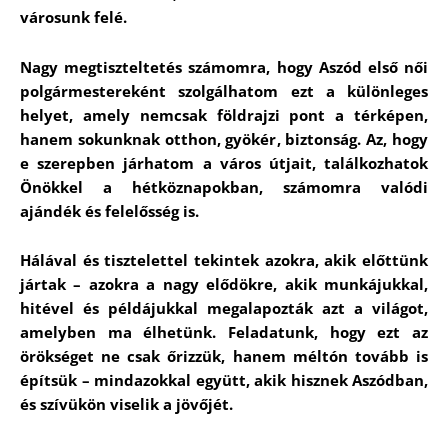
városunk felé.
Nagy megtiszteltetés számomra, hogy Aszód első női
polgármestereként szolgálhatom ezt a különleges
helyet, amely nemcsak földrajzi pont a térképen,
hanem sokunknak otthon, gyökér, biztonság. Az, hogy
e szerepben járhatom a város útjait, találkozhatok
Önökkel a hétköznapokban, számomra valódi
ajándék és felelősség is.
Hálával és tisztelettel tekintek azokra, akik előttünk
jártak – azokra a nagy elődökre, akik munkájukkal,
hitével és példájukkal megalapozták azt a világot,
amelyben ma élhetünk. Feladatunk, hogy ezt az
örökséget ne csak őrizzük, hanem méltón tovább is
építsük – mindazokkal együtt, akik hisznek Aszódban,
és szívükön viselik a jövőjét.