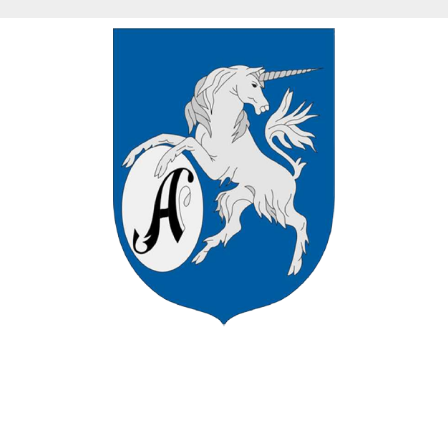
VÁROS HIVATALOS HONLAPJÁN
ÜDVÖZÖLJÜK ASZÓD