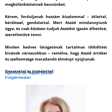
megkülönböztetnek bennünket.
Kérem, forduljanak hozzám bizalommal – ötlettel,
kérdéssel, gondolattal. Mert Aszód mindannyiunk
ügye, és csak közösen tudjuk Aszódot igazán élhetővé,
szerethetővé tenni.
Minden kedves látogatónak tartalmas időtöltést
kívánok városunkban – remélve, hogy Aszód értékei
és szellemisége maradandó élményt nyújtanak.
Szeretettel és tisztelettel:
Győrfiné Dr. Hajdú Szilvia
Polgármester