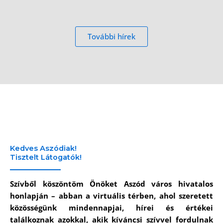
További hírek
Kedves Aszódiak!
Tisztelt Látogatók!
Szívből köszöntöm Önöket Aszód város hivatalos
honlapján – abban a virtuális térben, ahol szeretett
közösségünk mindennapjai, hírei és értékei
találkoznak azokkal, akik kíváncsi szívvel fordulnak