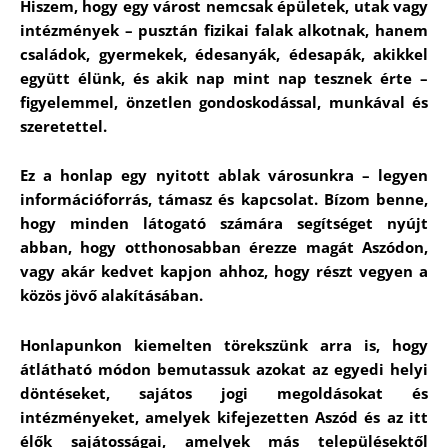
Hiszem, hogy egy várost nemcsak épületek, utak vagy
intézmények – pusztán fizikai falak alkotnak, hanem
családok, gyermekek, édesanyák, édesapák, akikkel
együtt élünk, és akik nap mint nap tesznek érte –
figyelemmel, önzetlen gondoskodással, munkával és
szeretettel.
Ez a honlap egy nyitott ablak városunkra – legyen
információforrás, támasz és kapcsolat. Bízom benne,
hogy minden látogató számára segítséget nyújt
abban, hogy otthonosabban érezze magát Aszódon,
vagy akár kedvet kapjon ahhoz, hogy részt vegyen a
közös jövő alakításában.
Honlapunkon kiemelten törekszünk arra is, hogy
átlátható módon bemutassuk azokat az egyedi helyi
döntéseket, sajátos jogi megoldásokat és
intézményeket, amelyek kifejezetten Aszód és az itt
élők sajátosságai, amelyek más településektől