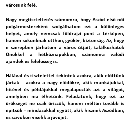
városunk felé.
Nagy megtiszteltetés számomra, hogy Aszód első női
polgármestereként szolgálhatom ezt a különleges
helyet, amely nemcsak földrajzi pont a térképen,
hanem sokunknak otthon, gyökér, biztonság. Az, hogy
e szerepben járhatom a város útjait, találkozhatok
Önökkel a hétköznapokban, számomra valódi
ajándék és felelősség is.
Hálával és tisztelettel tekintek azokra, akik előttünk
jártak – azokra a nagy elődökre, akik munkájukkal,
hitével és példájukkal megalapozták azt a világot,
amelyben ma élhetünk. Feladatunk, hogy ezt az
örökséget ne csak őrizzük, hanem méltón tovább is
építsük – mindazokkal együtt, akik hisznek Aszódban,
és szívükön viselik a jövőjét.