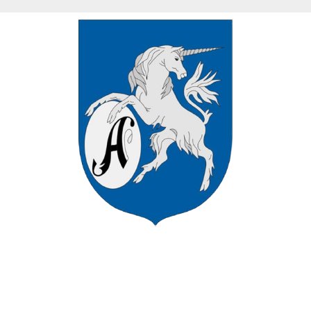
VÁROS HIVATALOS HONLAPJÁN
ÜDVÖZÖLJÜK ASZÓD