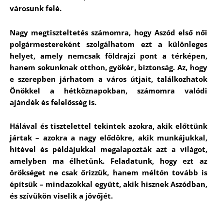
városunk felé.
Nagy megtiszteltetés számomra, hogy Aszód első női
polgármestereként szolgálhatom ezt a különleges
helyet, amely nemcsak földrajzi pont a térképen,
hanem sokunknak otthon, gyökér, biztonság. Az, hogy
e szerepben járhatom a város útjait, találkozhatok
Önökkel a hétköznapokban, számomra valódi
ajándék és felelősség is.
Hálával és tisztelettel tekintek azokra, akik előttünk
jártak – azokra a nagy elődökre, akik munkájukkal,
hitével és példájukkal megalapozták azt a világot,
amelyben ma élhetünk. Feladatunk, hogy ezt az
örökséget ne csak őrizzük, hanem méltón tovább is
építsük – mindazokkal együtt, akik hisznek Aszódban,
és szívükön viselik a jövőjét.