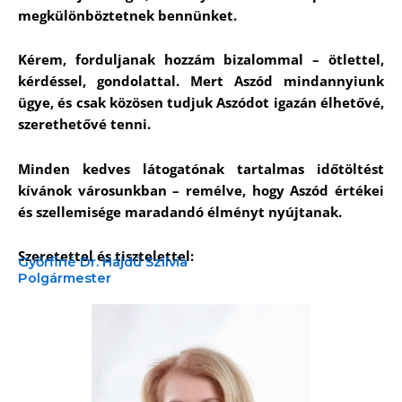
megkülönböztetnek bennünket.
Kérem, forduljanak hozzám bizalommal – ötlettel,
kérdéssel, gondolattal. Mert Aszód mindannyiunk
ügye, és csak közösen tudjuk Aszódot igazán élhetővé,
szerethetővé tenni.
Minden kedves látogatónak tartalmas időtöltést
kívánok városunkban – remélve, hogy Aszód értékei
és szellemisége maradandó élményt nyújtanak.
Szeretettel és tisztelettel:
Győrfiné Dr. Hajdú Szilvia
Polgármester