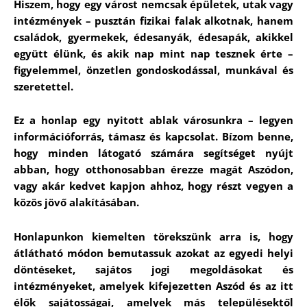
Hiszem, hogy egy várost nemcsak épületek, utak vagy
intézmények – pusztán fizikai falak alkotnak, hanem
családok, gyermekek, édesanyák, édesapák, akikkel
együtt élünk, és akik nap mint nap tesznek érte –
figyelemmel, önzetlen gondoskodással, munkával és
szeretettel.
Ez a honlap egy nyitott ablak városunkra – legyen
információforrás, támasz és kapcsolat. Bízom benne,
hogy minden látogató számára segítséget nyújt
abban, hogy otthonosabban érezze magát Aszódon,
vagy akár kedvet kapjon ahhoz, hogy részt vegyen a
közös jövő alakításában.
Honlapunkon kiemelten törekszünk arra is, hogy
átlátható módon bemutassuk azokat az egyedi helyi
döntéseket, sajátos jogi megoldásokat és
intézményeket, amelyek kifejezetten Aszód és az itt
élők sajátosságai, amelyek más településektől