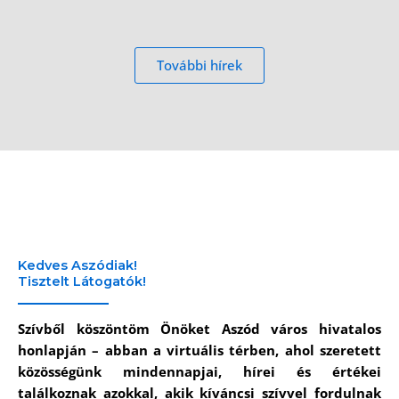
További hírek
Kedves Aszódiak!
Tisztelt Látogatók!
Szívből köszöntöm Önöket Aszód város hivatalos
honlapján – abban a virtuális térben, ahol szeretett
közösségünk mindennapjai, hírei és értékei
találkoznak azokkal, akik kíváncsi szívvel fordulnak