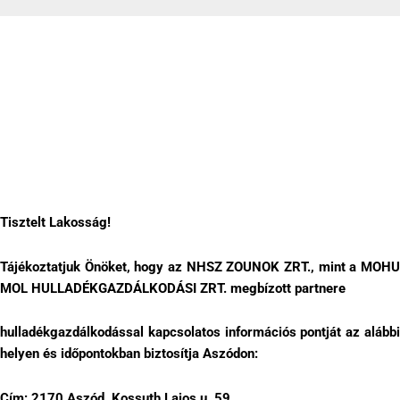
Tájékoztatás
2025-01-08
Tisztelt Lakosság!
Tájékoztatjuk Önöket, hogy az NHSZ ZOUNOK ZRT., mint a MOHU
MOL HULLADÉKGAZDÁLKODÁSI ZRT. megbízott partnere
hulladékgazdálkodással kapcsolatos információs pontját az alábbi
helyen és időpontokban biztosítja Aszódon:
Cím:
2170 Aszód, Kossuth Lajos u. 59.