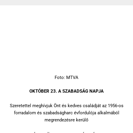
OKTÓBER 23. A SZABADSÁG NAPJA
2019-10-21
Foto: MTVA
OKTÓBER 23. A SZABADSÁG NAPJA
Szeretettel meghívjuk Önt és kedves családját az 1956-os
forradalom és szabadságharc évfordulója alkalmából
megrendezésre kerülő