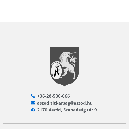
+36-28-500-666
aszod.titkarsag@aszod.hu
2170 Aszód, Szabadság tér 9.