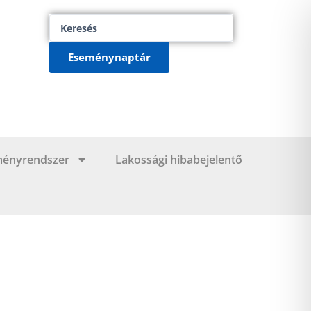
Search
...
Eseménynaptár
ményrendszer
Lakossági hibabejelentő