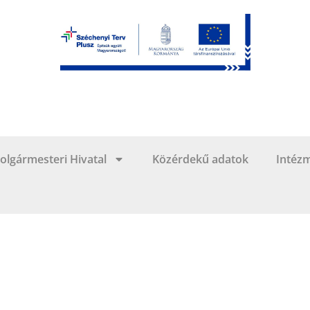
olgármesteri Hivatal
Közérdekű adatok
Intéz
Megjelent a felvételi tájékoztató hivatalos kiegészítése
2018-02-06