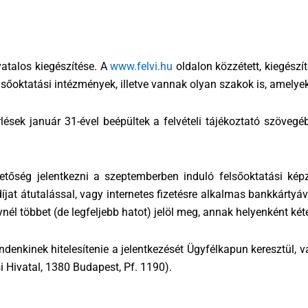
ivatalos kiegészítése. A
www.felvi.hu
oldalon közzétett, kiegészít
elsőoktatási intézmények, illetve vannak olyan szakok is, amelye
rlések január 31-ével beépültek a felvételi tájékoztató szöveg
etőség jelentkezni a szeptemberben induló felsőoktatási képz
íjat átutalással, vagy internetes fizetésre alkalmas bankkártyáv
l többet (de legfeljebb hatot) jelöl meg, annak helyenként kéteze
indenkinek hitelesítenie a jelentkezését Ügyfélkapun keresztül, vag
i Hivatal, 1380 Budapest, Pf. 1190).