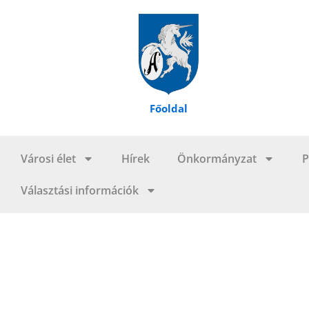
Skip
to
content
Főoldal
Városi élet
Hírek
Önkormányzat
P
Választási információk