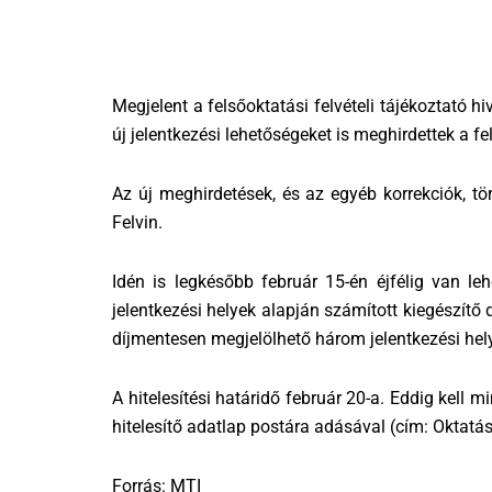
Megjelent a felsőoktatási felvételi tájékoztató h
új jelentkezési lehetőségeket is meghirdettek a f
Az új meghirdetések, és az egyéb korrekciók, tö
Felvin.
Idén is legkésőbb február 15-én éjfélig van leh
jelentkezési helyek alapján számított kiegészítő d
díjmentesen megjelölhető három jelentkezési helyné
A hitelesítési határidő február 20-a. Eddig kell m
hitelesítő adatlap postára adásával (cím: Oktatás
Forrás: MTI