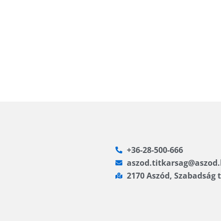
+36-28-500-666
aszod.titkarsag@aszod
2170 Aszód, Szabadság t