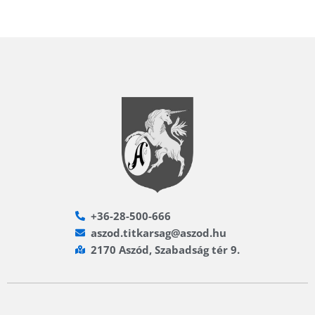
+36-28-500-666
aszod.titkarsag@aszod.hu
2170 Aszód, Szabadság tér 9.