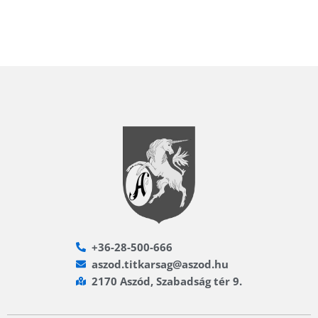
+36-28-500-666
aszod.titkarsag@aszod.hu
2170 Aszód, Szabadság tér 9.