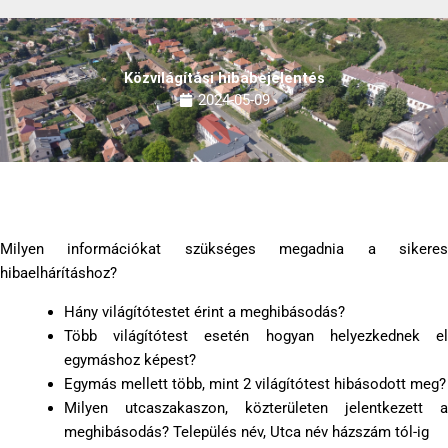
Közvilágítási hibabejelentés
2024-05-09
Milyen információkat szükséges megadnia a sikeres
hibaelhárításhoz?
Hány világítótestet érint a meghibásodás?
Több világítótest esetén hogyan helyezkednek el
egymáshoz képest?
Egymás mellett több, mint 2 világítótest hibásodott meg?
Milyen utcaszakaszon, közterületen jelentkezett a
meghibásodás? Település név, Utca név házszám tól-ig