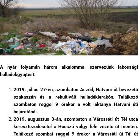
A nyár folyamán három alkalommal szervezünk lakossági
hulladékgyűjtést:
2019. július 27-én, szombaton Aszód, Hatvani út bevezető
szakaszán és a rekultivált hulladéklerakón. Találkozó
szombaton reggel 9 órakor a volt laktanya Hatvani úti
bejáratánál.
2019. augusztus 3-án, szombaton a Városréti út Tél utca
kereszteződésétől a Hosszú völgy felé vezető út mentén.
Találkozó szombat reggel 9 órakor a Városréti út Tél út