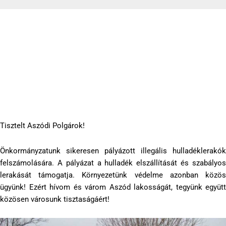
Illegális hulladéklerakók felszámolása
2019-07-19
Tisztelt Aszódi Polgárok!
Önkormányzatunk sikeresen pályázott illegális hulladéklerakók
felszámolására. A pályázat a hulladék elszállítását és szabályos
lerakását támogatja. Környezetünk védelme azonban közös
ügyünk! Ezért hívom és várom Aszód lakosságát, tegyünk együtt
közösen városunk tisztaságáért!