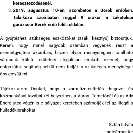
kereszteződésénél.
2019. augusztus 10-én, szombaton a Berek erdőben.
Találkozó szombaton reggel 9 órakor a Lakótelepi
garázssor Berek erdő felőli oldalán.
A gyűjtéshez szükséges eszközöket (zsák, kesztyű) biztosítjuk.
Kérem, hogy minél nagyobb számban vegyenek részt a
szemétgyűjtési akcióban, hiszen olyan mennyiségben található
városunk külső területein illegálisan lerakott szemét, hogy
dolgozóink segítség nélkül nem tudják a szükséges mennyiséget
összegyűjteni.
Tájékoztatom Önöket, hogy a városüzemeltetés dolgozói és
közmunkásai további két helyszínen, a Városi Temetőnél és az Ady
Endre utca végén is e pályázat keretében számolják fel az illegális
hulladéklerakókat.
Sztán István
polgármester