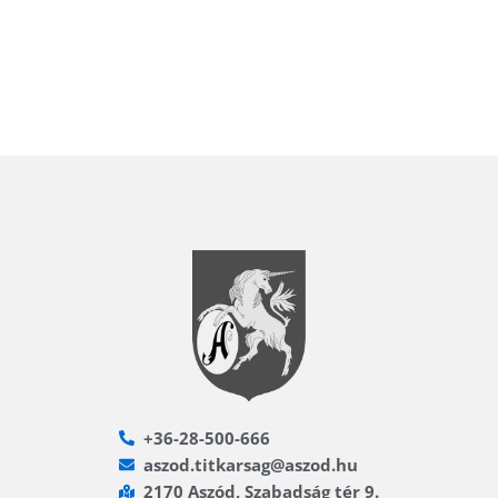
+36-28-500-666
aszod.titkarsag@aszod.hu
2170 Aszód, Szabadság tér 9.