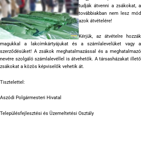
tudják átvenni a zsákokat, a
továbbiakban nem lesz mód
azok átvételére!
Kérjük, az átvételre hozzák
magukkal a lakcímkártyájukat és a számlalevelüket vagy a
szerződésüket! A zsákok meghatalmazással és a meghatalmazó
nevére szolgáló számlalevéllel is átvehetők. A társasházakat illető
zsákokat a közös képviselők vehetik át.
Tisztelettel:
Aszódi Polgármesteri Hivatal
Településfejlesztési és Üzemeltetési Osztály