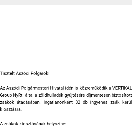
Hamarosan átvehetők a zöldhulladékos zsákok
2024-03-14
Tisztelt Aszódi Polgárok!
Az Aszódi Polgármesteri Hivatal idén is közreműködik a VERTIKAL
Group NyRt. által a zöldhulladék gyűjtésére díjmentesen biztosított
zsákok átadásában. Ingatlanonként 32 db ingyenes zsák kerül
kiosztásra.
A
zsákok kiosztásának helyszíne: