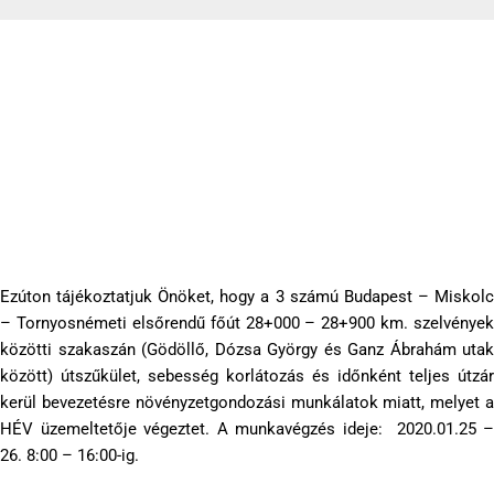
Forgalom korlátozás Gödöllő, Dózsa György és Ganz Ábrahám
utak között
2020-01-24
Ezúton tájékoztatjuk Önöket, hogy a 3 számú Budapest – Miskolc
– Tornyosnémeti elsőrendű főút 28+000 – 28+900 km. szelvények
közötti szakaszán (Gödöllő, Dózsa György és Ganz Ábrahám utak
között) útszűkület, sebesség korlátozás és időnként teljes útzár
kerül bevezetésre növényzetgondozási munkálatok miatt, melyet a
HÉV üzemeltetője végeztet. A munkavégzés ideje: 2020.01.25 –
26. 8:00 – 16:00-ig.