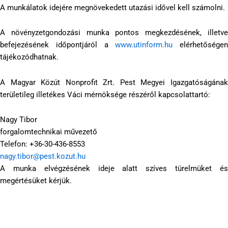
A munkálatok idejére megnövekedett utazási idővel kell számolni.
A növényzetgondozási munka pontos megkezdésének, illetve
befejezésének időpontjáról a
www.utinform.hu
elérhetőségen
tájékozódhatnak.
A Magyar Közút Nonprofit Zrt. Pest Megyei Igazgatóságának
területileg illetékes Váci mérnöksége részéről kapcsolattartó:
Nagy Tibor
forgalomtechnikai művezető
Telefon: +36-30-436-8553
nagy.tibor@pest.kozut.hu
A munka elvégzésének ideje alatt szíves türelmüket és
megértésüket kérjük.