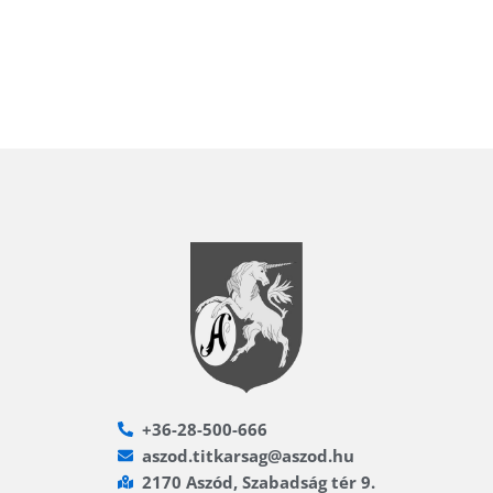
+36-28-500-666
aszod.titkarsag@aszod.hu
2170 Aszód, Szabadság tér 9.