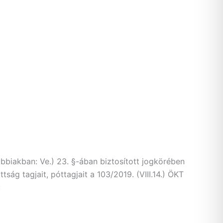
ábbiakban: Ve.) 23. §-ában biztosított jogkörében
ság tagjait, póttagjait a 103/2019. (VIII.14.) ÖKT
: