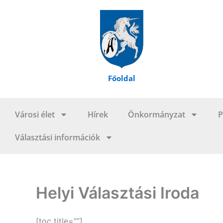
Skip
to
content
Főoldal
Városi élet
Hírek
Önkormányzat
P
Választási információk
Helyi Választási Iroda
[toc title=””]