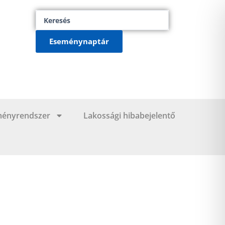
Search
...
Eseménynaptár
ményrendszer
Lakossági hibabejelentő