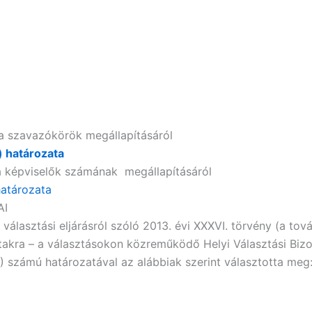
 a szavazókörök megállapításáról
.) határozata
 a képviselők számának megállapításáról
 határozata
AI
álasztási eljárásról szóló 2013. évi XXXVI. törvény (a tov
ltakra – a választásokon közreműködő Helyi Választási Bizott
16) számú határozatával az alábbiak szerint választotta meg