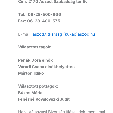
Cím: 2170 Aszód, Szabadság tér 9.
Tel.: 06-28-500-666
Fax: 06-28-400-575
E-mail:
aszod.titkarsag [kukac]aszod.hu
Választott tagok:
Penák Dóra elnök
Váradi Csaba elnökhelyettes
Márton Ildikó
Választott póttagok:
Búzás Mária
Fehérné Kovalovszki Judit
Helyi Választási Bizottság ülései, dokumentumai