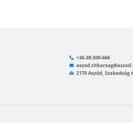
+36-28-500-666
aszod.titkarsag@aszod
2170 Aszód, Szabadság t