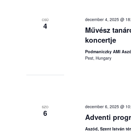
december 4, 2025 @ 18
CSÜ
4
Művész tanár
koncertje
Podmaniczky AMI Aszód
Pest, Hungary
december 6, 2025 @ 10
SZO
6
Adventi prog
Aszód, Szent István tér