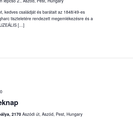
h lépcső 2., Aszód, Pest, Hungary
nt, kedves családját és barátait az 1848/49-es
harc tiszteletére rendezett megemlékezésre és a
ZEÁLIS […]
00
eknap
pálya, 2170
Aszódi út, Aszód, Pest, Hungary