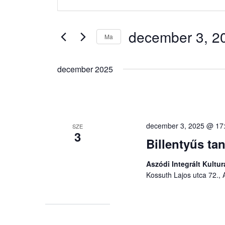
a
és
keresőszót.
nézet
Keresse
december 3, 2
Ma
választás
meg
a
Dátum
Események
kiválasztása.
december 2025
-
t
a
keresőszóval.
december 3, 2025 @ 17
SZE
3
Billentyűs ta
Aszódi Integrált Kultu
Kossuth Lajos utca 72.,