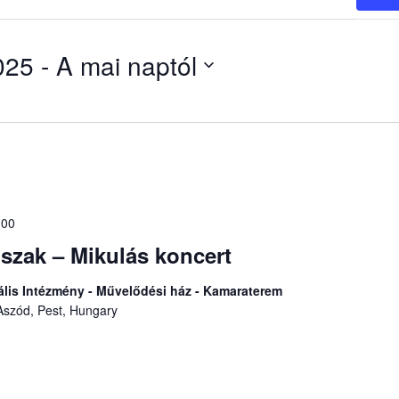
025
 - 
A mai naptól
:00
nszak – Mikulás koncert
rális Intézmény - Művelődési ház - Kamaraterem
 Aszód, Pest, Hungary