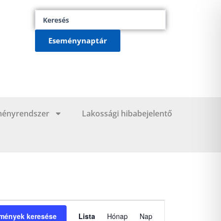
Search
...
Eseménynaptár
ményrendszer
Lakossági hibabejelentő
Esemény
mények keresése
Lista
Hónap
Nap
nézet