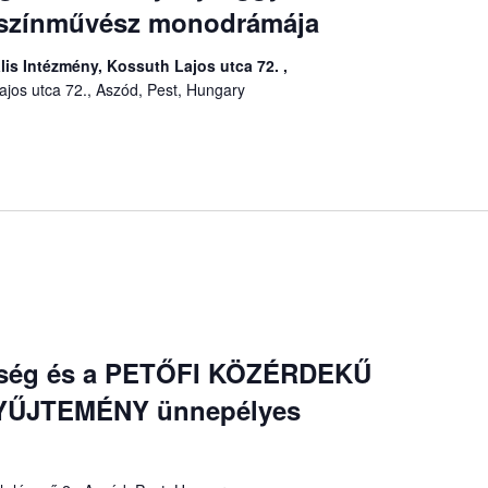
 színművész monodrámája
lis Intézmény, Kossuth Lajos utca 72. ,
ajos utca 72., Aszód, Pest, Hungary
pség és a PETŐFI KÖZÉRDEKŰ
YŰJTEMÉNY ünnepélyes