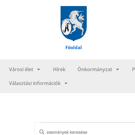
Skip
to
content
Főoldal
Városi élet
Hírek
Önkormányzat
P
Választási információk
Események
Események
Írja
keresése
be