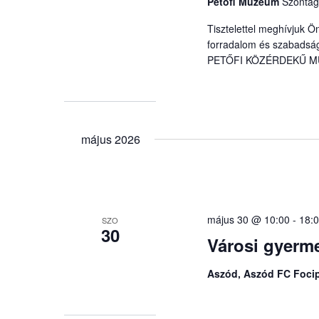
Petőfi Múzeum
Szontág
Tisztelettel meghívjuk Ö
forradalom és szabadság
PETŐFI KÖZÉRDEKŰ MU
május 2026
május 30 @ 10:00
-
18:
SZO
30
Városi gyerm
Aszód, Aszód FC Foci