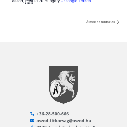
Aszód
,
Pest
2170
Hungary
+ Google Térkép
Álmok és fantáziák
+36-28-500-666
aszod.titkarsag@aszod.hu