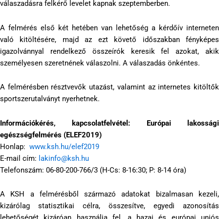
válaszadásra felkérő levelet kapnak szeptemberben.
A felmérés első két hetében van lehetőség a kérdőív interneten
való kitöltésére, majd az ezt követő időszakban fényképes
igazolvánnyal rendelkező összeírók keresik fel azokat, akik
személyesen szeretnének válaszolni. A válaszadás önkéntes.
A felmérésben résztvevők utazást, valamint az internetes kitöltők
sportszerutalványt nyerhetnek.
Információkérés, kapcsolatfelvétel: Európai lakossági
egészségfelmérés (ELEF2019)
Honlap:
www.ksh.hu/elef2019
E-mail cím:
lakinfo@ksh.hu
Telefonszám: 06-80-200-766/3 (H-Cs: 8-16:30; P: 8-14 óra)
A KSH a felmérésből származó adatokat bizalmasan kezeli,
kizárólag statisztikai célra, összesítve, egyedi azonosítás
lehetőségét kizáróan használja fel, a hazai és európai uniós