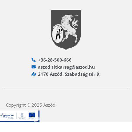
+36-28-500-666
aszod.titkarsag@aszod.hu
2170 Aszód, Szabadság tér 9.
Copyright © 2025 Aszód
F