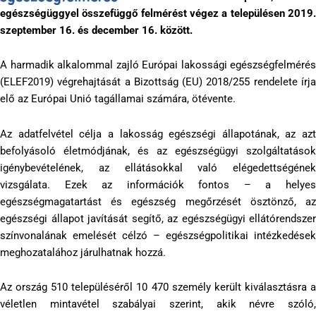
egészségüggyel összefüggő felmérést végez a településen 2019.
szeptember 16. és december 16. között.
A harmadik alkalommal zajló Európai lakossági egészségfelmérés
(ELEF2019) végrehajtását a Bizottság (EU) 2018/255 rendelete írja
elő az Európai Unió tagállamai számára, ötévente.
Az adatfelvétel célja a lakosság egészségi állapotának, az azt
befolyásoló életmódjának, és az egészségügyi szolgáltatások
igénybevételének, az ellátásokkal való elégedettségének
vizsgálata. Ezek az információk fontos – a helyes
egészségmagatartást és egészség megőrzését ösztönző, az
egészségi állapot javítását segítő, az egészségügyi ellátórendszer
színvonalának emelését célzó – egészségpolitikai intézkedések
meghozatalához járulhatnak hozzá.
Az ország 510 településéről 10 470 személy került kiválasztásra a
véletlen mintavétel szabályai szerint, akik névre szóló,