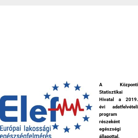
Európai lakossági egészségfelmérés
2019-09-19
A Központi
Statisztikai
Hivatal a 2019.
évi adatfelvételi
program
részeként
egészségi
állapottal,