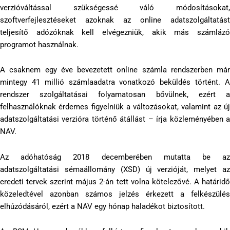
verzióváltással szükségessé váló módosításokat,
szoftverfejlesztéseket azoknak az online adatszolgáltatást
teljesítő adózóknak kell elvégezniük, akik más számlázó
programot használnak.
A csaknem egy éve bevezetett online számla rendszerben már
mintegy 41 millió számlaadatra vonatkozó beküldés történt. A
rendszer szolgáltatásai folyamatosan bővülnek, ezért a
felhasználóknak érdemes figyelniük a változásokat, valamint az új
adatszolgáltatási verzióra történő átállást – írja közleményében a
NAV.
Az adóhatóság 2018 decemberében mutatta be az
adatszolgáltatási sémaállomány (XSD) új verzióját, melyet az
eredeti tervek szerint május 2-án tett volna kötelezővé. A határidő
közeledtével azonban számos jelzés érkezett a felkészülés
elhúzódásáról, ezért a NAV egy hónap haladékot biztosított.