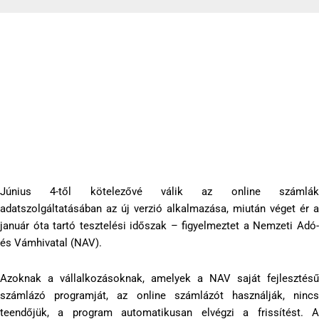
Az online számláknál június 4-től kötelező az új formátum
alkalmazása
2019-06-03
Június 4-től kötelezővé válik az online számlák
adatszolgáltatásában az új verzió alkalmazása, miután véget ér a
január óta tartó tesztelési időszak – figyelmeztet a Nemzeti Adó-
és Vámhivatal (NAV).
Azoknak a vállalkozásoknak, amelyek a NAV saját fejlesztésű
számlázó programját, az online számlázót használják, nincs
teendőjük, a program automatikusan elvégzi a frissítést. A