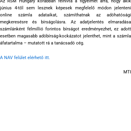
Az RSM Hungary korábban felhívta a figyelmet arra, hogy akik
június 4-től sem lesznek képesek megfelelő módon jelenteni
online számla adataikat, számíthatnak az adóhatósági
megkeresésre és bírságolásra. Az adatjelentés elmaradása
számlánként félmillió forintos bírságot eredményezhet, ez adott
esetben magasabb adóbírság-kockázatot jelenthet, mint a számla
áfatartalma – mutatott rá a tanácsadó cég.
A NAV felület elérhető itt.
MTI