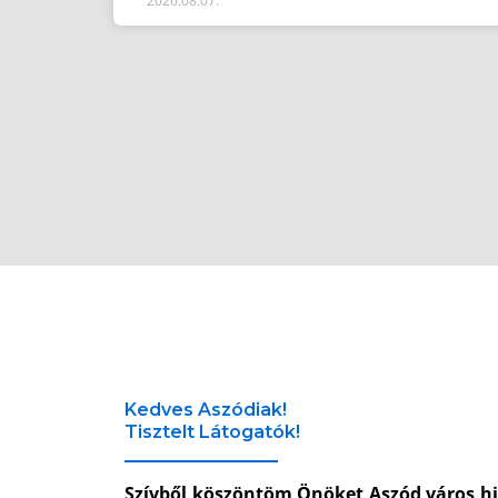
2026.08.07.
Kedves Aszódiak!
Tisztelt Látogatók!
Szívből köszöntöm Önöket Aszód város hi