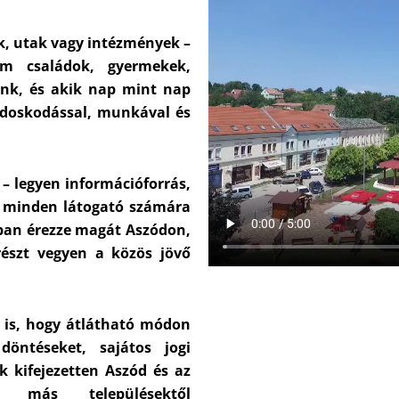
k, utak vagy intézmények –
em családok, gyermekek,
ünk, és akik nap mint nap
ndoskodással, munkával és
 – legyen információforrás,
y minden látogató számára
ban érezze magát Aszódon,
észt vegyen a közös jövő
 is, hogy átlátható módon
öntéseket, sajátos jogi
 kifejezetten Aszód és az
k más településektől