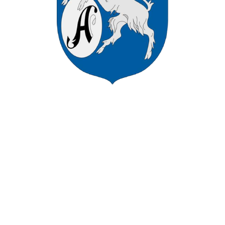
VÁROS HIVATALOS HONLAPJÁN
ÜDVÖZÖLJÜK ASZÓD