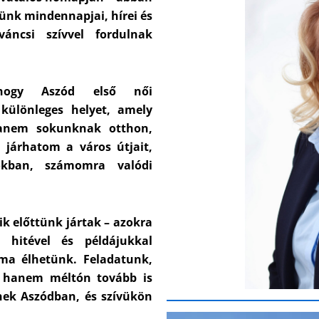
günk mindennapjai, hírei és
váncsi szívvel fordulnak
 hogy Aszód első női
különleges helyet, amely
hanem sokunknak otthon,
 járhatom a város útjait,
okban, számomra valódi
kik előttünk jártak – azokra
 hitével és példájukkal
ma élhetünk. Feladatunk,
, hanem méltón tovább is
nek Aszódban, és szívükön