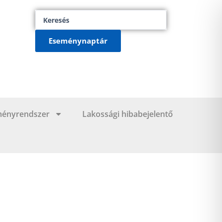
Search
...
Eseménynaptár
ményrendszer
Lakossági hibabejelentő