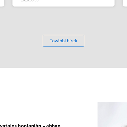
2026.08.06.
További hírek
vatalos honlapján – abban