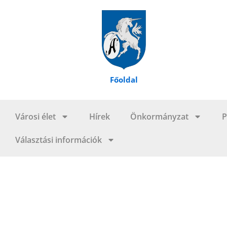
Skip
to
content
Főoldal
Városi élet
Hírek
Önkormányzat
P
Választási információk