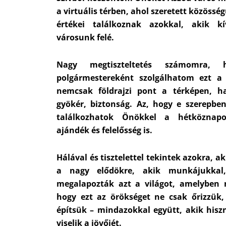
a virtuális térben, ahol szeretett közössé
értékei találkoznak azokkal, akik kí
városunk felé.
Nagy megtiszteltetés számomra,
polgármestereként szolgálhatom ezt a 
nemcsak földrajzi pont a térképen, 
gyökér, biztonság. Az, hogy e szerepben
találkozhatok Önökkel a hétköznap
ajándék és felelősség is.
Hálával és tisztelettel tekintek azokra, a
a nagy elődökre, akik munkájukkal,
megalapozták azt a világot, amelyben 
hogy ezt az örökséget ne csak őrizzük
építsük – mindazokkal együtt, akik hisz
viselik a jövőjét.