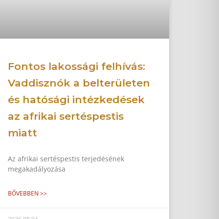
Fontos lakossági felhívás:
Vaddisznók a belterületen
és hatósági intézkedések
az afrikai sertéspestis
miatt
Az afrikai sertéspestis terjedésének
megakadályozása
BŐVEBBEN >>