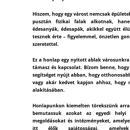
Hiszem, hogy egy várost nemcsak épülete
pusztán fizikai falak alkotnak, han
édesanyák, édesapák, akikkel együtt él
tesznek érte – figyelemmel, önzetlen go
szeretettel.
Ez a honlap egy nyitott ablak városunkra
támasz és kapcsolat. Bízom benne, hog
segítséget nyújt abban, hogy otthonosab
vagy akár kedvet kapjon ahhoz, hogy r
alakításában.
Honlapunkon kiemelten törekszünk arra
bemutassuk azokat az egyedi helyi d
megoldásokat és intézményeket, amelyek
itt élők sajátosságai, amelye