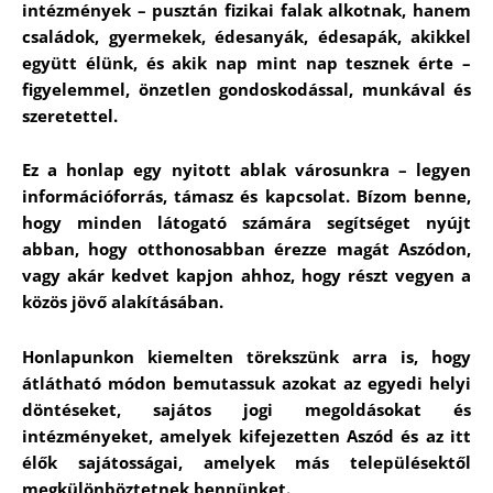
intézmények – pusztán fizikai falak alkotnak, hanem
családok, gyermekek, édesanyák, édesapák, akikkel
együtt élünk, és akik nap mint nap tesznek érte –
figyelemmel, önzetlen gondoskodással, munkával és
szeretettel.
Ez a honlap egy nyitott ablak városunkra – legyen
információforrás, támasz és kapcsolat. Bízom benne,
hogy minden látogató számára segítséget nyújt
abban, hogy otthonosabban érezze magát Aszódon,
vagy akár kedvet kapjon ahhoz, hogy részt vegyen a
közös jövő alakításában.
Honlapunkon kiemelten törekszünk arra is, hogy
átlátható módon bemutassuk azokat az egyedi helyi
döntéseket, sajátos jogi megoldásokat és
intézményeket, amelyek kifejezetten Aszód és az itt
élők sajátosságai, amelyek más településektől
megkülönböztetnek bennünket.