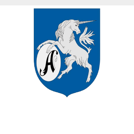
VÁROS HIVATALOS HONLAPJÁN
ÜDVÖZÖLJÜK ASZÓD