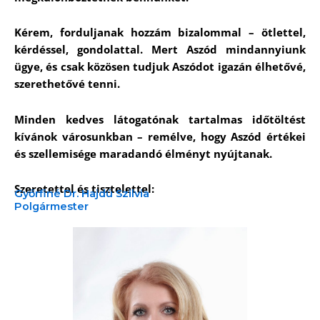
Kérem, forduljanak hozzám bizalommal – ötlettel,
kérdéssel, gondolattal. Mert Aszód mindannyiunk
ügye, és csak közösen tudjuk Aszódot igazán élhetővé,
szerethetővé tenni.
Minden kedves látogatónak tartalmas időtöltést
kívánok városunkban – remélve, hogy Aszód értékei
és szellemisége maradandó élményt nyújtanak.
Szeretettel és tisztelettel:
Győrfiné Dr. Hajdú Szilvia
Polgármester