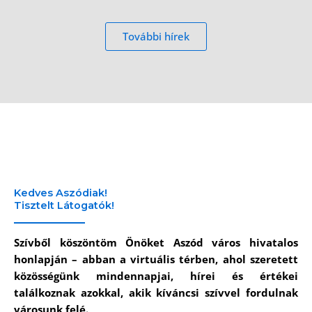
További hírek
Kedves Aszódiak!
Tisztelt Látogatók!
Szívből köszöntöm Önöket Aszód város hivatalos
honlapján – abban a virtuális térben, ahol szeretett
közösségünk mindennapjai, hírei és értékei
találkoznak azokkal, akik kíváncsi szívvel fordulnak
városunk felé.