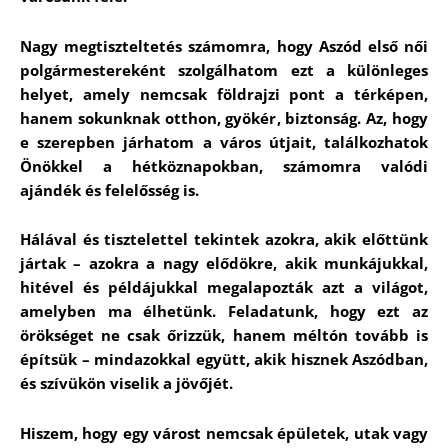
Nagy megtiszteltetés számomra, hogy Aszód első női
polgármestereként szolgálhatom ezt a különleges
helyet, amely nemcsak földrajzi pont a térképen,
hanem sokunknak otthon, gyökér, biztonság. Az, hogy
e szerepben járhatom a város útjait, találkozhatok
Önökkel a hétköznapokban, számomra valódi
ajándék és felelősség is.
Hálával és tisztelettel tekintek azokra, akik előttünk
jártak – azokra a nagy elődökre, akik munkájukkal,
hitével és példájukkal megalapozták azt a világot,
amelyben ma élhetünk. Feladatunk, hogy ezt az
örökséget ne csak őrizzük, hanem méltón tovább is
építsük – mindazokkal együtt, akik hisznek Aszódban,
és szívükön viselik a jövőjét.
Hiszem, hogy egy várost nemcsak épületek, utak vagy