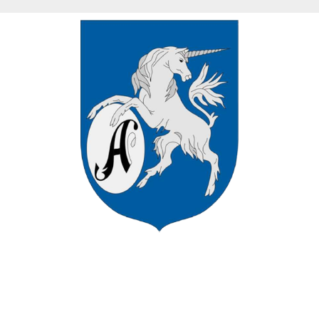
VÁROS HIVATALOS HONLAPJÁN
ÜDVÖZÖLJÜK ASZÓD