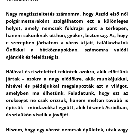
Nagy megtiszteltetés számomra, hogy Aszód első női
polgármestereként szolgálhatom ezt a különleges
helyet, amely nemcsak földrajzi pont a térképen,
hanem sokunknak otthon, gyökér, biztonság. Az, hogy
e szerepben járhatom a város útjait, találkozhatok
Önökkel a hétköznapokban, számomra valódi
ajándék és felelősség is.
Hálával és tisztelettel tekintek azokra, akik előttünk
jártak – azokra a nagy elődökre, akik munkájukkal,
hitével és példájukkal megalapozták azt a világot,
amelyben ma élhetünk. Feladatunk, hogy ezt az
örökséget ne csak őrizzük, hanem méltón tovább is
építsük – mindazokkal együtt, akik hisznek Aszódban,
és szívükön viselik a jövőjét.
Hiszem, hogy egy várost nemcsak épületek, utak vagy