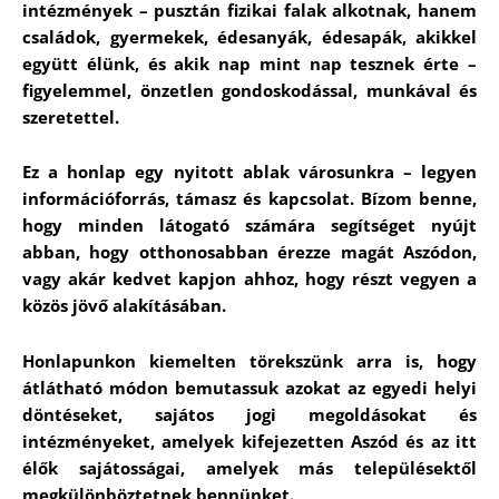
intézmények – pusztán fizikai falak alkotnak, hanem
családok, gyermekek, édesanyák, édesapák, akikkel
együtt élünk, és akik nap mint nap tesznek érte –
figyelemmel, önzetlen gondoskodással, munkával és
szeretettel.
Ez a honlap egy nyitott ablak városunkra – legyen
információforrás, támasz és kapcsolat. Bízom benne,
hogy minden látogató számára segítséget nyújt
abban, hogy otthonosabban érezze magát Aszódon,
vagy akár kedvet kapjon ahhoz, hogy részt vegyen a
közös jövő alakításában.
Honlapunkon kiemelten törekszünk arra is, hogy
átlátható módon bemutassuk azokat az egyedi helyi
döntéseket, sajátos jogi megoldásokat és
intézményeket, amelyek kifejezetten Aszód és az itt
élők sajátosságai, amelyek más településektől
megkülönböztetnek bennünket.