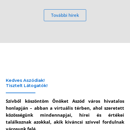
További hírek
Kedves Aszódiak!
Tisztelt Látogatók!
Szívből köszöntöm Önöket Aszód város hivatalos
honlapján – abban a virtuális térben, ahol szeretett
közösségünk mindennapjai, hírei és értékei
találkoznak azokkal, akik kíváncsi szívvel fordulnak
városunk felé.