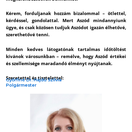
Kérem, forduljanak hozzám bizalommal – ötlettel,
kérdéssel, gondolattal. Mert Aszód mindannyiunk
ügye, és csak közösen tudjuk Aszódot igazán élhetővé,
szerethetővé tenni.
Minden kedves látogatónak tartalmas időtöltést
kívánok városunkban – remélve, hogy Aszód értékei
és szellemisége maradandó élményt nyújtanak.
Szeretettel és tisztelettel:
Győrfiné Dr. Hajdú Szilvia
Polgármester