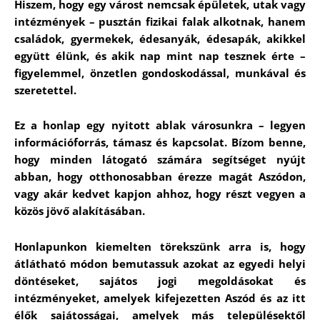
Hiszem, hogy egy várost nemcsak épületek, utak vagy
intézmények – pusztán fizikai falak alkotnak, hanem
családok, gyermekek, édesanyák, édesapák, akikkel
együtt élünk, és akik nap mint nap tesznek érte –
figyelemmel, önzetlen gondoskodással, munkával és
szeretettel.
Ez a honlap egy nyitott ablak városunkra – legyen
információforrás, támasz és kapcsolat. Bízom benne,
hogy minden látogató számára segítséget nyújt
abban, hogy otthonosabban érezze magát Aszódon,
vagy akár kedvet kapjon ahhoz, hogy részt vegyen a
közös jövő alakításában.
Honlapunkon kiemelten törekszünk arra is, hogy
átlátható módon bemutassuk azokat az egyedi helyi
döntéseket, sajátos jogi megoldásokat és
intézményeket, amelyek kifejezetten Aszód és az itt
élők sajátosságai, amelyek más településektől