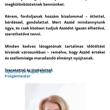
megkülönböztetnek bennünket.
Kérem, forduljanak hozzám bizalommal – ötlettel,
kérdéssel, gondolattal. Mert Aszód mindannyiunk
ügye, és csak közösen tudjuk Aszódot igazán élhetővé,
szerethetővé tenni.
Minden kedves látogatónak tartalmas időtöltést
kívánok városunkban – remélve, hogy Aszód értékei
és szellemisége maradandó élményt nyújtanak.
Szeretettel és tisztelettel:
Győrfiné Dr. Hajdú Szilvia
Polgármester