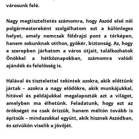
városunk felé.
Nagy megtiszteltetés számomra, hogy Aszód első női
polgármestereként szolgálhatom ezt a különleges
helyet, amely nemcsak földrajzi pont a térképen,
hanem sokunknak otthon, gyökér, biztonság. Az, hogy
e szerepben járhatom a város útjait, találkozhatok
Önökkel a hétköznapokban, számomra valódi
ajándék és felelősség is.
Hálával és tisztelettel tekintek azokra, akik előttünk
jártak – azokra a nagy elődökre, akik munkájukkal,
hitével és példájukkal megalapozták azt a világot,
amelyben ma élhetünk. Feladatunk, hogy ezt az
örökséget ne csak őrizzük, hanem méltón tovább is
építsük – mindazokkal együtt, akik hisznek Aszódban,
és szívükön viselik a jövőjét.