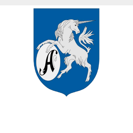
VÁROS HIVATALOS HONLAPJÁN
ÜDVÖZÖLJÜK ASZÓD