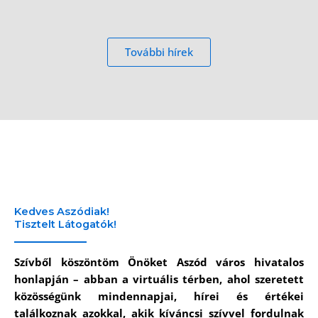
További hírek
Kedves Aszódiak!
Tisztelt Látogatók!
Szívből köszöntöm Önöket Aszód város hivatalos
honlapján – abban a virtuális térben, ahol szeretett
közösségünk mindennapjai, hírei és értékei
találkoznak azokkal, akik kíváncsi szívvel fordulnak