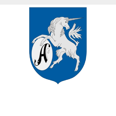
VÁROS HIVATALOS HONLAPJÁN
ÜDVÖZÖLJÜK ASZÓD