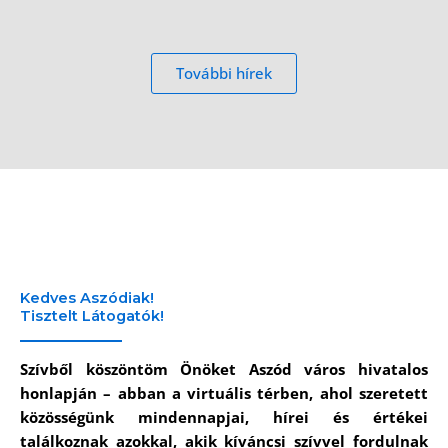
További hírek
Kedves Aszódiak!
Tisztelt Látogatók!
Szívből köszöntöm Önöket Aszód város hivatalos
honlapján – abban a virtuális térben, ahol szeretett
közösségünk mindennapjai, hírei és értékei
találkoznak azokkal, akik kíváncsi szívvel fordulnak