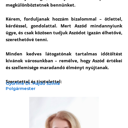
megkülönböztetnek bennünket.
Kérem, forduljanak hozzám bizalommal – ötlettel,
kérdéssel, gondolattal. Mert Aszód mindannyiunk
ügye, és csak közösen tudjuk Aszódot igazán élhetővé,
szerethetővé tenni.
Minden kedves látogatónak tartalmas időtöltést
kívánok városunkban – remélve, hogy Aszód értékei
és szellemisége maradandó élményt nyújtanak.
Szeretettel és tisztelettel:
Győrfiné Dr. Hajdú Szilvia
Polgármester