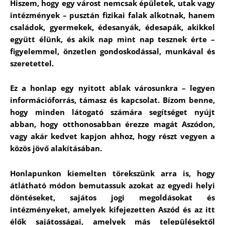
Hiszem, hogy egy várost nemcsak épületek, utak vagy
intézmények – pusztán fizikai falak alkotnak, hanem
családok, gyermekek, édesanyák, édesapák, akikkel
együtt élünk, és akik nap mint nap tesznek érte –
figyelemmel, önzetlen gondoskodással, munkával és
szeretettel.
Ez a honlap egy nyitott ablak városunkra – legyen
információforrás, támasz és kapcsolat. Bízom benne,
hogy minden látogató számára segítséget nyújt
abban, hogy otthonosabban érezze magát Aszódon,
vagy akár kedvet kapjon ahhoz, hogy részt vegyen a
közös jövő alakításában.
Honlapunkon kiemelten törekszünk arra is, hogy
átlátható módon bemutassuk azokat az egyedi helyi
döntéseket, sajátos jogi megoldásokat és
intézményeket, amelyek kifejezetten Aszód és az itt
élők sajátosságai, amelyek más településektől