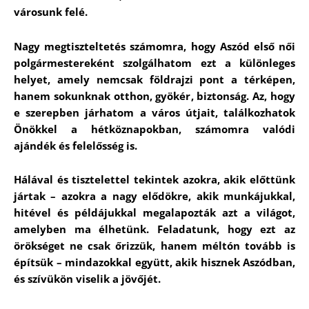
városunk felé.
Nagy megtiszteltetés számomra, hogy Aszód első női
polgármestereként szolgálhatom ezt a különleges
helyet, amely nemcsak földrajzi pont a térképen,
hanem sokunknak otthon, gyökér, biztonság. Az, hogy
e szerepben járhatom a város útjait, találkozhatok
Önökkel a hétköznapokban, számomra valódi
ajándék és felelősség is.
Hálával és tisztelettel tekintek azokra, akik előttünk
jártak – azokra a nagy elődökre, akik munkájukkal,
hitével és példájukkal megalapozták azt a világot,
amelyben ma élhetünk. Feladatunk, hogy ezt az
örökséget ne csak őrizzük, hanem méltón tovább is
építsük – mindazokkal együtt, akik hisznek Aszódban,
és szívükön viselik a jövőjét.