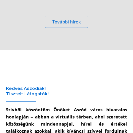
További hírek
Kedves Aszódiak!
Tisztelt Látogatók!
Szívből köszöntöm Önöket Aszód város hivatalos
honlapján – abban a virtuális térben, ahol szeretett
közösségünk mindennapjai, hírei és értékei
találkoznak azokkal, akik kíváncsi szívvel fordulnak