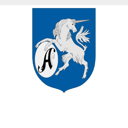
VÁROS HIVATALOS HONLAPJÁN
ÜDVÖZÖLJÜK ASZÓD