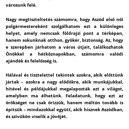
városunk felé.
Nagy megtiszteltetés számomra, hogy Aszód első női
polgármestereként szolgálhatom ezt a különleges
helyet, amely nemcsak földrajzi pont a térképen,
hanem sokunknak otthon, gyökér, biztonság. Az, hogy
e szerepben járhatom a város útjait, találkozhatok
Önökkel a hétköznapokban, számomra valódi
ajándék és felelősség is.
Hálával és tisztelettel tekintek azokra, akik előttünk
jártak – azokra a nagy elődökre, akik munkájukkal,
hitével és példájukkal megalapozták azt a világot,
amelyben ma élhetünk. Feladatunk, hogy ezt az
örökséget ne csak őrizzük, hanem méltón tovább is
építsük – mindazokkal együtt, akik hisznek Aszódban,
és szívükön viselik a jövőjét.