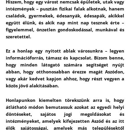
Hiszem, hogy egy várost nemcsak épületek, utak vagy
intézmények – pusztán fizikai falak alkotnak, hanem
családok, gyermekek, édesanyák, édesapák, akikkel
együtt élünk, és akik nap mint nap tesznek érte –
figyelemmel, önzetlen gondoskodással, munkával és
szeretettel.
Ez a honlap egy nyitott ablak városunkra – legyen
információforrás, támasz és kapcsolat. Bízom benne,
hogy minden látogató számára segítséget nyújt
abban, hogy otthonosabban érezze magát Aszódon,
vagy akár kedvet kapjon ahhoz, hogy részt vegyen a
közös jövő alakításában.
Honlapunkon kiemelten törekszünk arra is, hogy
átlátható módon bemutassuk azokat az egyedi helyi
döntéseket, sajátos jogi megoldásokat és
intézményeket, amelyek kifejezetten Aszód és az itt
élők sajátosságai, amelyek más településektől