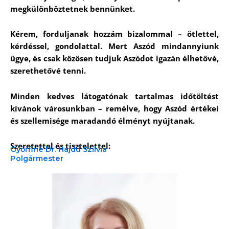
megkülönböztetnek bennünket.
Kérem, forduljanak hozzám bizalommal – ötlettel,
kérdéssel, gondolattal. Mert Aszód mindannyiunk
ügye, és csak közösen tudjuk Aszódot igazán élhetővé,
szerethetővé tenni.
Minden kedves látogatónak tartalmas időtöltést
kívánok városunkban – remélve, hogy Aszód értékei
és szellemisége maradandó élményt nyújtanak.
Szeretettel és tisztelettel:
Győrfiné Dr. Hajdú Szilvia
Polgármester