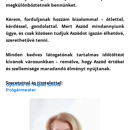
megkülönböztetnek bennünket.
Kérem, forduljanak hozzám bizalommal – ötlettel,
kérdéssel, gondolattal. Mert Aszód mindannyiunk
ügye, és csak közösen tudjuk Aszódot igazán élhetővé,
szerethetővé tenni.
Minden kedves látogatónak tartalmas időtöltést
kívánok városunkban – remélve, hogy Aszód értékei
és szellemisége maradandó élményt nyújtanak.
Szeretettel és tisztelettel:
Győrfiné Dr. Hajdú Szilvia
Polgármester