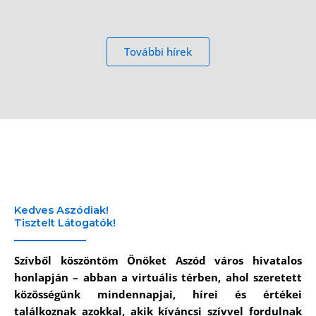
További hírek
Kedves Aszódiak!
Tisztelt Látogatók!
Szívből köszöntöm Önöket Aszód város hivatalos
honlapján – abban a virtuális térben, ahol szeretett
közösségünk mindennapjai, hírei és értékei
találkoznak azokkal, akik kíváncsi szívvel fordulnak