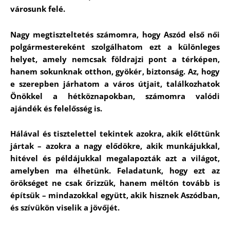
városunk felé.
Nagy megtiszteltetés számomra, hogy Aszód első női
polgármestereként szolgálhatom ezt a különleges
helyet, amely nemcsak földrajzi pont a térképen,
hanem sokunknak otthon, gyökér, biztonság. Az, hogy
e szerepben járhatom a város útjait, találkozhatok
Önökkel a hétköznapokban, számomra valódi
ajándék és felelősség is.
Hálával és tisztelettel tekintek azokra, akik előttünk
jártak – azokra a nagy elődökre, akik munkájukkal,
hitével és példájukkal megalapozták azt a világot,
amelyben ma élhetünk. Feladatunk, hogy ezt az
örökséget ne csak őrizzük, hanem méltón tovább is
építsük – mindazokkal együtt, akik hisznek Aszódban,
és szívükön viselik a jövőjét.