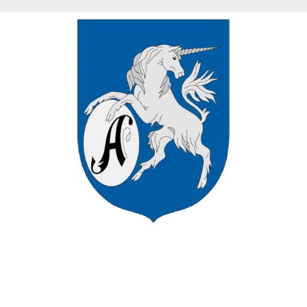
VÁROS HIVATALOS HONLAPJÁN
ÜDVÖZÖLJÜK ASZÓD