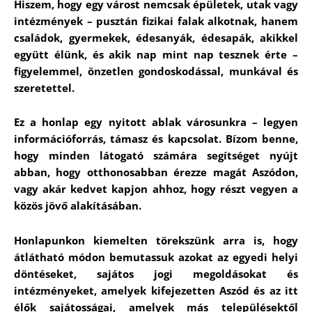
Hiszem, hogy egy várost nemcsak épületek, utak vagy
intézmények – pusztán fizikai falak alkotnak, hanem
családok, gyermekek, édesanyák, édesapák, akikkel
együtt élünk, és akik nap mint nap tesznek érte –
figyelemmel, önzetlen gondoskodással, munkával és
szeretettel.
Ez a honlap egy nyitott ablak városunkra – legyen
információforrás, támasz és kapcsolat. Bízom benne,
hogy minden látogató számára segítséget nyújt
abban, hogy otthonosabban érezze magát Aszódon,
vagy akár kedvet kapjon ahhoz, hogy részt vegyen a
közös jövő alakításában.
Honlapunkon kiemelten törekszünk arra is, hogy
átlátható módon bemutassuk azokat az egyedi helyi
döntéseket, sajátos jogi megoldásokat és
intézményeket, amelyek kifejezetten Aszód és az itt
élők sajátosságai, amelyek más településektől