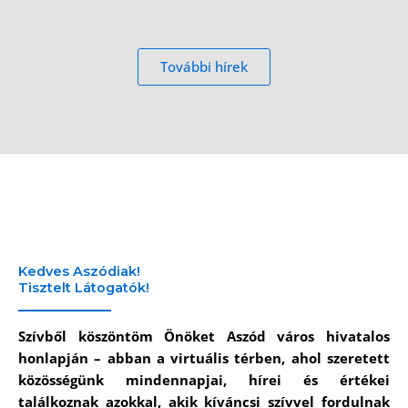
További hírek
Kedves Aszódiak!
Tisztelt Látogatók!
Szívből köszöntöm Önöket Aszód város hivatalos
honlapján – abban a virtuális térben, ahol szeretett
közösségünk mindennapjai, hírei és értékei
találkoznak azokkal, akik kíváncsi szívvel fordulnak