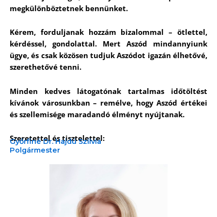
megkülönböztetnek bennünket.
Kérem, forduljanak hozzám bizalommal – ötlettel,
kérdéssel, gondolattal. Mert Aszód mindannyiunk
ügye, és csak közösen tudjuk Aszódot igazán élhetővé,
szerethetővé tenni.
Minden kedves látogatónak tartalmas időtöltést
kívánok városunkban – remélve, hogy Aszód értékei
és szellemisége maradandó élményt nyújtanak.
Szeretettel és tisztelettel:
Győrfiné Dr. Hajdú Szilvia
Polgármester