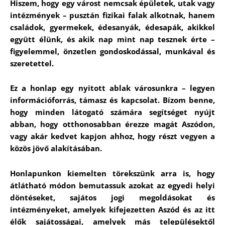
Hiszem, hogy egy várost nemcsak épületek, utak vagy
intézmények – pusztán fizikai falak alkotnak, hanem
családok, gyermekek, édesanyák, édesapák, akikkel
együtt élünk, és akik nap mint nap tesznek érte –
figyelemmel, önzetlen gondoskodással, munkával és
szeretettel.
Ez a honlap egy nyitott ablak városunkra – legyen
információforrás, támasz és kapcsolat. Bízom benne,
hogy minden látogató számára segítséget nyújt
abban, hogy otthonosabban érezze magát Aszódon,
vagy akár kedvet kapjon ahhoz, hogy részt vegyen a
közös jövő alakításában.
Honlapunkon kiemelten törekszünk arra is, hogy
átlátható módon bemutassuk azokat az egyedi helyi
döntéseket, sajátos jogi megoldásokat és
intézményeket, amelyek kifejezetten Aszód és az itt
élők sajátosságai, amelyek más településektől