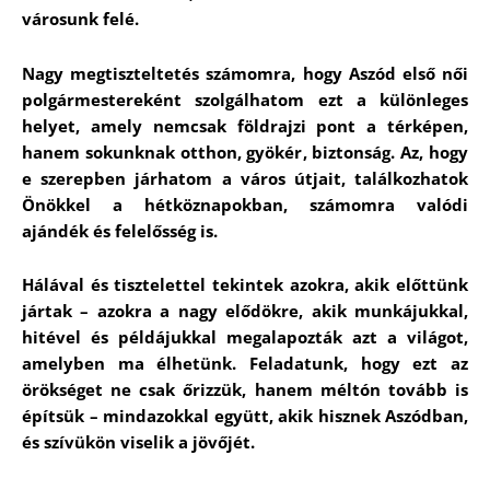
városunk felé.
Nagy megtiszteltetés számomra, hogy Aszód első női
polgármestereként szolgálhatom ezt a különleges
helyet, amely nemcsak földrajzi pont a térképen,
hanem sokunknak otthon, gyökér, biztonság. Az, hogy
e szerepben járhatom a város útjait, találkozhatok
Önökkel a hétköznapokban, számomra valódi
ajándék és felelősség is.
Hálával és tisztelettel tekintek azokra, akik előttünk
jártak – azokra a nagy elődökre, akik munkájukkal,
hitével és példájukkal megalapozták azt a világot,
amelyben ma élhetünk. Feladatunk, hogy ezt az
örökséget ne csak őrizzük, hanem méltón tovább is
építsük – mindazokkal együtt, akik hisznek Aszódban,
és szívükön viselik a jövőjét.