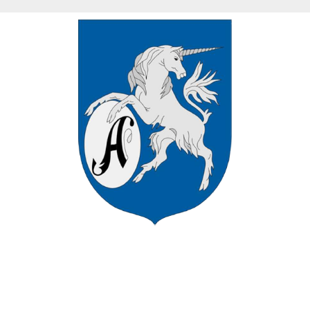
VÁROS HIVATALOS HONLAPJÁN
ÜDVÖZÖLJÜK ASZÓD