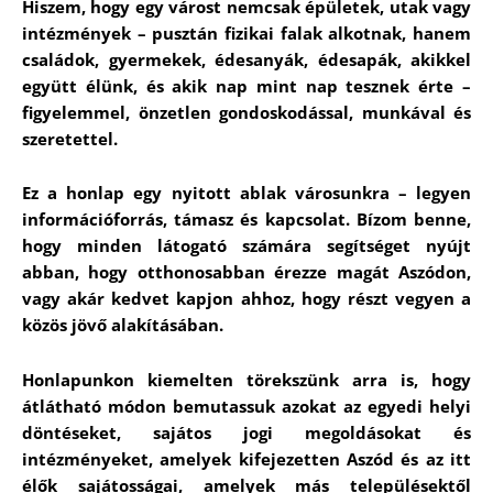
Hiszem, hogy egy várost nemcsak épületek, utak vagy
intézmények – pusztán fizikai falak alkotnak, hanem
családok, gyermekek, édesanyák, édesapák, akikkel
együtt élünk, és akik nap mint nap tesznek érte –
figyelemmel, önzetlen gondoskodással, munkával és
szeretettel.
Ez a honlap egy nyitott ablak városunkra – legyen
információforrás, támasz és kapcsolat. Bízom benne,
hogy minden látogató számára segítséget nyújt
abban, hogy otthonosabban érezze magát Aszódon,
vagy akár kedvet kapjon ahhoz, hogy részt vegyen a
közös jövő alakításában.
Honlapunkon kiemelten törekszünk arra is, hogy
átlátható módon bemutassuk azokat az egyedi helyi
döntéseket, sajátos jogi megoldásokat és
intézményeket, amelyek kifejezetten Aszód és az itt
élők sajátosságai, amelyek más településektől