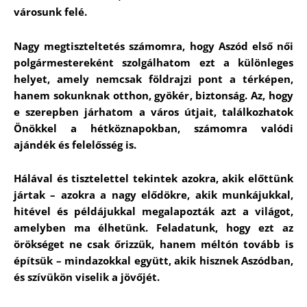
városunk felé.
Nagy megtiszteltetés számomra, hogy Aszód első női
polgármestereként szolgálhatom ezt a különleges
helyet, amely nemcsak földrajzi pont a térképen,
hanem sokunknak otthon, gyökér, biztonság. Az, hogy
e szerepben járhatom a város útjait, találkozhatok
Önökkel a hétköznapokban, számomra valódi
ajándék és felelősség is.
Hálával és tisztelettel tekintek azokra, akik előttünk
jártak – azokra a nagy elődökre, akik munkájukkal,
hitével és példájukkal megalapozták azt a világot,
amelyben ma élhetünk. Feladatunk, hogy ezt az
örökséget ne csak őrizzük, hanem méltón tovább is
építsük – mindazokkal együtt, akik hisznek Aszódban,
és szívükön viselik a jövőjét.