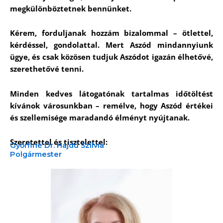
megkülönböztetnek bennünket.
Kérem, forduljanak hozzám bizalommal – ötlettel,
kérdéssel, gondolattal. Mert Aszód mindannyiunk
ügye, és csak közösen tudjuk Aszódot igazán élhetővé,
szerethetővé tenni.
Minden kedves látogatónak tartalmas időtöltést
kívánok városunkban – remélve, hogy Aszód értékei
és szellemisége maradandó élményt nyújtanak.
Szeretettel és tisztelettel:
Győrfiné Dr. Hajdú Szilvia
Polgármester