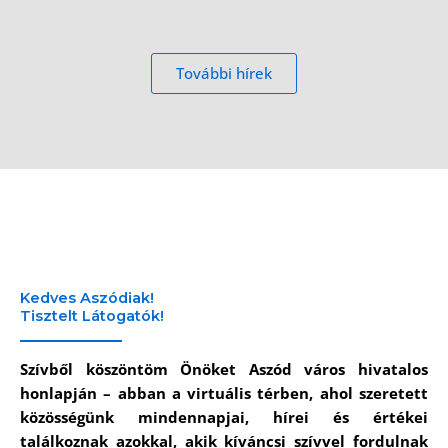
További hírek
Kedves Aszódiak!
Tisztelt Látogatók!
Szívből köszöntöm Önöket Aszód város hivatalos
honlapján – abban a virtuális térben, ahol szeretett
közösségünk mindennapjai, hírei és értékei
találkoznak azokkal, akik kíváncsi szívvel fordulnak