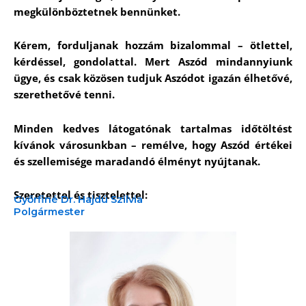
megkülönböztetnek bennünket.
Kérem, forduljanak hozzám bizalommal – ötlettel,
kérdéssel, gondolattal. Mert Aszód mindannyiunk
ügye, és csak közösen tudjuk Aszódot igazán élhetővé,
szerethetővé tenni.
Minden kedves látogatónak tartalmas időtöltést
kívánok városunkban – remélve, hogy Aszód értékei
és szellemisége maradandó élményt nyújtanak.
Szeretettel és tisztelettel:
Győrfiné Dr. Hajdú Szilvia
Polgármester