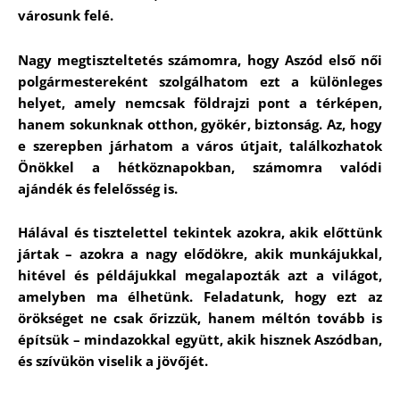
városunk felé.
Nagy megtiszteltetés számomra, hogy Aszód első női
polgármestereként szolgálhatom ezt a különleges
helyet, amely nemcsak földrajzi pont a térképen,
hanem sokunknak otthon, gyökér, biztonság. Az, hogy
e szerepben járhatom a város útjait, találkozhatok
Önökkel a hétköznapokban, számomra valódi
ajándék és felelősség is.
Hálával és tisztelettel tekintek azokra, akik előttünk
jártak – azokra a nagy elődökre, akik munkájukkal,
hitével és példájukkal megalapozták azt a világot,
amelyben ma élhetünk. Feladatunk, hogy ezt az
örökséget ne csak őrizzük, hanem méltón tovább is
építsük – mindazokkal együtt, akik hisznek Aszódban,
és szívükön viselik a jövőjét.