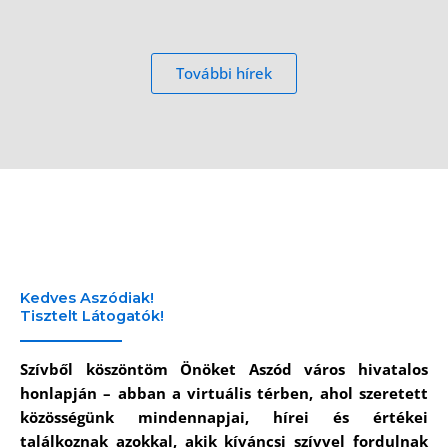
További hírek
Kedves Aszódiak!
Tisztelt Látogatók!
Szívből köszöntöm Önöket Aszód város hivatalos
honlapján – abban a virtuális térben, ahol szeretett
közösségünk mindennapjai, hírei és értékei
találkoznak azokkal, akik kíváncsi szívvel fordulnak