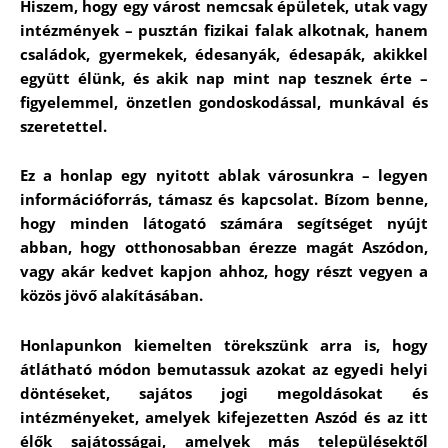
Hiszem, hogy egy várost nemcsak épületek, utak vagy
intézmények – pusztán fizikai falak alkotnak, hanem
családok, gyermekek, édesanyák, édesapák, akikkel
együtt élünk, és akik nap mint nap tesznek érte –
figyelemmel, önzetlen gondoskodással, munkával és
szeretettel.
Ez a honlap egy nyitott ablak városunkra – legyen
információforrás, támasz és kapcsolat. Bízom benne,
hogy minden látogató számára segítséget nyújt
abban, hogy otthonosabban érezze magát Aszódon,
vagy akár kedvet kapjon ahhoz, hogy részt vegyen a
közös jövő alakításában.
Honlapunkon kiemelten törekszünk arra is, hogy
átlátható módon bemutassuk azokat az egyedi helyi
döntéseket, sajátos jogi megoldásokat és
intézményeket, amelyek kifejezetten Aszód és az itt
élők sajátosságai, amelyek más településektől