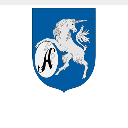
VÁROS HIVATALOS HONLAPJÁN
ÜDVÖZÖLJÜK ASZÓD