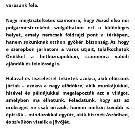
városunk felé.
Nagy megtiszteltetés számomra, hogy Aszód első női
polgármestereként szolgálhatom ezt a különleges
helyet, amely nemcsak földrajzi pont a térképen,
hanem sokunknak otthon, gyökér, biztonság. Az, hogy
e szerepben járhatom a város útjait, találkozhatok
Önökkel a hétköznapokban, számomra valódi
ajándék és felelősség is.
Hálával és tisztelettel tekintek azokra, akik előttünk
jártak – azokra a nagy elődökre, akik munkájukkal,
hitével és példájukkal megalapozták azt a világot,
amelyben ma élhetünk. Feladatunk, hogy ezt az
örökséget ne csak őrizzük, hanem méltón tovább is
építsük – mindazokkal együtt, akik hisznek Aszódban,
és szívükön viselik a jövőjét.