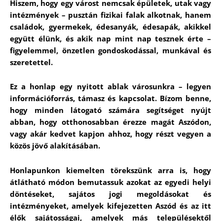
Hiszem, hogy egy várost nemcsak épületek, utak vagy
intézmények – pusztán fizikai falak alkotnak, hanem
családok, gyermekek, édesanyák, édesapák, akikkel
együtt élünk, és akik nap mint nap tesznek érte –
figyelemmel, önzetlen gondoskodással, munkával és
szeretettel.
Ez a honlap egy nyitott ablak városunkra – legyen
információforrás, támasz és kapcsolat. Bízom benne,
hogy minden látogató számára segítséget nyújt
abban, hogy otthonosabban érezze magát Aszódon,
vagy akár kedvet kapjon ahhoz, hogy részt vegyen a
közös jövő alakításában.
Honlapunkon kiemelten törekszünk arra is, hogy
átlátható módon bemutassuk azokat az egyedi helyi
döntéseket, sajátos jogi megoldásokat és
intézményeket, amelyek kifejezetten Aszód és az itt
élők sajátosságai, amelyek más településektől