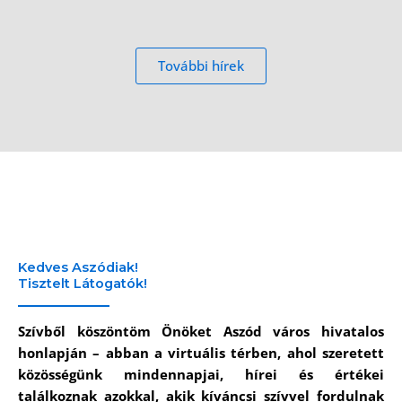
További hírek
Kedves Aszódiak!
Tisztelt Látogatók!
Szívből köszöntöm Önöket Aszód város hivatalos
honlapján – abban a virtuális térben, ahol szeretett
közösségünk mindennapjai, hírei és értékei
találkoznak azokkal, akik kíváncsi szívvel fordulnak