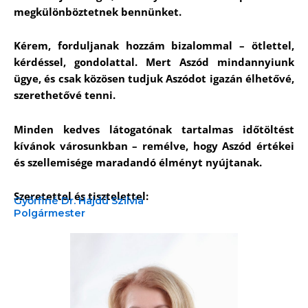
megkülönböztetnek bennünket.
Kérem, forduljanak hozzám bizalommal – ötlettel,
kérdéssel, gondolattal. Mert Aszód mindannyiunk
ügye, és csak közösen tudjuk Aszódot igazán élhetővé,
szerethetővé tenni.
Minden kedves látogatónak tartalmas időtöltést
kívánok városunkban – remélve, hogy Aszód értékei
és szellemisége maradandó élményt nyújtanak.
Szeretettel és tisztelettel:
Győrfiné Dr. Hajdú Szilvia
Polgármester