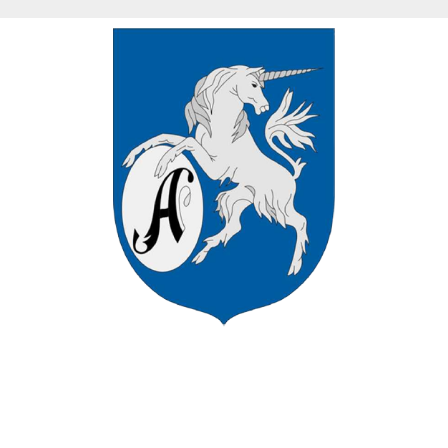
VÁROS HIVATALOS HONLAPJÁN
ÜDVÖZÖLJÜK ASZÓD