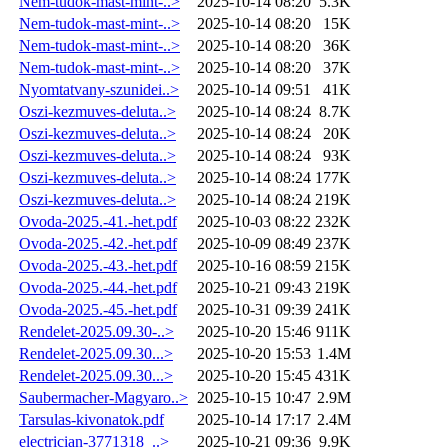
Nem-tudok-mast-mint-..>
2025-10-14 08:20
5.3K
Nem-tudok-mast-mint-..>
2025-10-14 08:20
15K
Nem-tudok-mast-mint-..>
2025-10-14 08:20
36K
Nem-tudok-mast-mint-..>
2025-10-14 08:20
37K
Nyomtatvany-szunidei..>
2025-10-14 09:51
41K
Oszi-kezmuves-deluta..>
2025-10-14 08:24
8.7K
Oszi-kezmuves-deluta..>
2025-10-14 08:24
20K
Oszi-kezmuves-deluta..>
2025-10-14 08:24
93K
Oszi-kezmuves-deluta..>
2025-10-14 08:24
177K
Oszi-kezmuves-deluta..>
2025-10-14 08:24
219K
Ovoda-2025.-41.-het.pdf
2025-10-03 08:22
232K
Ovoda-2025.-42.-het.pdf
2025-10-09 08:49
237K
Ovoda-2025.-43.-het.pdf
2025-10-16 08:59
215K
Ovoda-2025.-44.-het.pdf
2025-10-21 09:43
219K
Ovoda-2025.-45.-het.pdf
2025-10-31 09:39
241K
Rendelet-2025.09.30-..>
2025-10-20 15:46
911K
Rendelet-2025.09.30...>
2025-10-20 15:53
1.4M
Rendelet-2025.09.30...>
2025-10-20 15:45
431K
Saubermacher-Magyaro..>
2025-10-15 10:47
2.9M
Tarsulas-kivonatok.pdf
2025-10-14 17:17
2.4M
electrician-3771318_..>
2025-10-21 09:36
9.9K