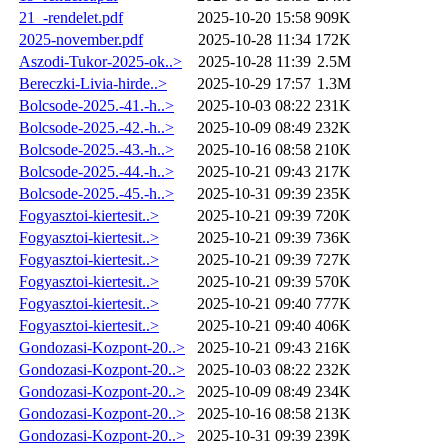
21_-rendelet.pdf
2025-10-20 15:58
909K
2025-november.pdf
2025-10-28 11:34
172K
Aszodi-Tukor-2025-ok..>
2025-10-28 11:39
2.5M
Bereczki-Livia-hirde..>
2025-10-29 17:57
1.3M
Bolcsode-2025.-41.-h..>
2025-10-03 08:22
231K
Bolcsode-2025.-42.-h..>
2025-10-09 08:49
232K
Bolcsode-2025.-43.-h..>
2025-10-16 08:58
210K
Bolcsode-2025.-44.-h..>
2025-10-21 09:43
217K
Bolcsode-2025.-45.-h..>
2025-10-31 09:39
235K
Fogyasztoi-kiertesit..>
2025-10-21 09:39
720K
Fogyasztoi-kiertesit..>
2025-10-21 09:39
736K
Fogyasztoi-kiertesit..>
2025-10-21 09:39
727K
Fogyasztoi-kiertesit..>
2025-10-21 09:39
570K
Fogyasztoi-kiertesit..>
2025-10-21 09:40
777K
Fogyasztoi-kiertesit..>
2025-10-21 09:40
406K
Gondozasi-Kozpont-20..>
2025-10-21 09:43
216K
Gondozasi-Kozpont-20..>
2025-10-03 08:22
232K
Gondozasi-Kozpont-20..>
2025-10-09 08:49
234K
Gondozasi-Kozpont-20..>
2025-10-16 08:58
213K
Gondozasi-Kozpont-20..>
2025-10-31 09:39
239K