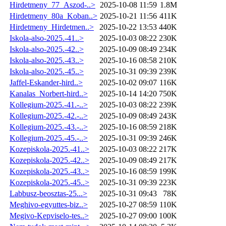
Hirdetmeny_77_Aszod-..>
2025-10-08 11:59
1.8M
Hirdetmeny_80a_Koban..>
2025-10-21 11:56
411K
Hirdetmeny_Hirdetmen..>
2025-10-22 13:53
440K
Iskola-also-2025.-41..>
2025-10-03 08:22
230K
Iskola-also-2025.-42..>
2025-10-09 08:49
234K
Iskola-also-2025.-43..>
2025-10-16 08:58
210K
Iskola-also-2025.-45..>
2025-10-31 09:39
239K
Jaffel-Eskander-hird..>
2025-10-02 09:07
116K
Kanalas_Norbert-hird..>
2025-10-14 14:20
750K
Kollegium-2025.-41.-..>
2025-10-03 08:22
239K
Kollegium-2025.-42.-..>
2025-10-09 08:49
243K
Kollegium-2025.-43.-..>
2025-10-16 08:59
218K
Kollegium-2025.-45.-..>
2025-10-31 09:39
246K
Kozepiskola-2025.-41..>
2025-10-03 08:22
217K
Kozepiskola-2025.-42..>
2025-10-09 08:49
217K
Kozepiskola-2025.-43..>
2025-10-16 08:59
199K
Kozepiskola-2025.-45..>
2025-10-31 09:39
223K
Labbusz-beosztas-25...>
2025-10-31 09:43
78K
Meghivo-egyuttes-biz..>
2025-10-27 08:59
110K
Megivo-Kepviselo-tes..>
2025-10-27 09:00
100K