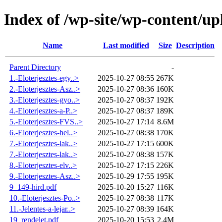
Index of /wp-site/wp-content/up
Name
Last modified
Size
Description
Parent Directory
-
1.-Eloterjesztes-egy..>
2025-10-27 08:55
267K
2.-Eloterjesztes-Asz..>
2025-10-27 08:36
160K
3.-Eloterjesztes-gyo..>
2025-10-27 08:37
192K
4.-Eloterjesztes-a-P..>
2025-10-27 08:37
189K
5.-Eloterjesztes-FVS..>
2025-10-27 17:14
8.6M
6.-Eloterjesztes-hel..>
2025-10-27 08:38
170K
7.-Eloterjesztes-lak..>
2025-10-27 17:15
600K
7.-Eloterjesztes-lak..>
2025-10-27 08:38
157K
8.-Eloterjesztes-elv..>
2025-10-27 17:15
226K
9.-Eloterjesztes-Asz..>
2025-10-29 17:55
195K
9_149-hird.pdf
2025-10-20 15:27
116K
10.-Eloterjesztes-Po..>
2025-10-27 08:38
117K
11.-Jelentes-a-lejar..>
2025-10-27 08:39
164K
19_rendelet.pdf
2025-10-20 15:53
2.4M