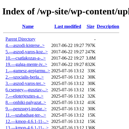
Index of /wp-site/wp-content/u
Name
Last modified
Size
Description
Parent Directory
-
4.---aszodi-kisterse..>
2017-06-22 19:27
797K
5.---aszod-varos-koz..>
2017-06-22 19:27
247K
10.---csatlakozas-a-..>
2017-06-22 19:27
3.8M
19.---galga-mente-iv..>
2017-06-22 19:27
832K
1.---gamesz-gepjarmu..>
2025-07-16 13:12
33K
2.---szocialis-berla..>
2025-07-16 13:12
30K
3.---aszod-varos-ter..>
2025-07-16 13:12
30K
6.csengey---gusztav-..>
2025-07-16 13:12
15K
7.---eloterjesztes-a..>
2025-07-16 13:12
32K
8.---onhiki-palyazat..>
2025-07-16 13:12
41K
9.---penzugyi-irodar..>
2025-07-16 13:12
30K
11.---szabadsag-ter-..>
2025-07-16 13:12
15K
12.---kmop-4.6.1-11-..>
2025-07-16 13:12
15K
13.---kmop-4.6.1-11-..>
2025-07-16 13:12
136K