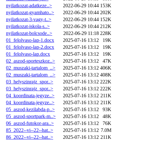
nyilatkozat-adatkeze..>
2022-06-29 10:44
153K
nyilatkozat-gyamhato..>
2022-06-29 10:44
202K
nyilatkozat-3-vagy-t..>
2022-06-29 10:44
152K
nyilatkozat-iskola-s..>
2022-06-29 10:44
212K
nyilatkozat-bolcsode..>
2022-06-29 11:18
228K
01_felolvaso-lap-1.docx
2025-07-16 13:12
19K
01_felolvaso-lap-2.docx
2025-07-16 13:12
19K
01_felolvaso-lap.docx
2025-07-16 13:12
19K
02_aszod-sporteszkoz..>
2025-07-16 13:12
47K
02_muszaki-tartalom_..>
2025-07-16 13:12
406K
02_muszaki-tartalom_..>
2025-07-16 13:12
408K
03_helyszinrajz_spor..>
2025-07-16 13:12
222K
03_helyszinrajz_spor..>
2025-07-16 13:12
222K
04_koordinata-jegyze..>
2025-07-16 13:12
211K
04_koordinata-jegyze..>
2025-07-16 13:12
211K
05_aszod-kezilabda-p..>
2025-07-16 13:12
93K
05_aszod-sportpark-m..>
2025-07-16 13:12
48K
06_aszod-futokor-ara..>
2025-07-16 13:12
76K
85_2022--vi--22--hat..>
2025-07-16 13:12
7.0M
86_2022--vi--22--hat..>
2025-07-16 13:12
211K