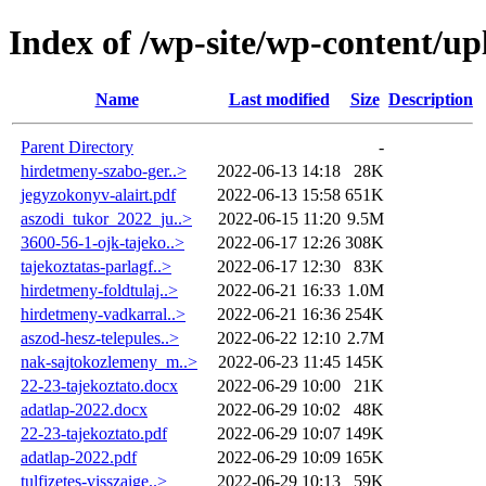
Index of /wp-site/wp-content/up
Name
Last modified
Size
Description
Parent Directory
-
hirdetmeny-szabo-ger..>
2022-06-13 14:18
28K
jegyzokonyv-alairt.pdf
2022-06-13 15:58
651K
aszodi_tukor_2022_ju..>
2022-06-15 11:20
9.5M
3600-56-1-ojk-tajeko..>
2022-06-17 12:26
308K
tajekoztatas-parlagf..>
2022-06-17 12:30
83K
hirdetmeny-foldtulaj..>
2022-06-21 16:33
1.0M
hirdetmeny-vadkarral..>
2022-06-21 16:36
254K
aszod-hesz-telepules..>
2022-06-22 12:10
2.7M
nak-sajtokozlemeny_m..>
2022-06-23 11:45
145K
22-23-tajekoztato.docx
2022-06-29 10:00
21K
adatlap-2022.docx
2022-06-29 10:02
48K
22-23-tajekoztato.pdf
2022-06-29 10:07
149K
adatlap-2022.pdf
2022-06-29 10:09
165K
tulfizetes-visszaige..>
2022-06-29 10:13
59K