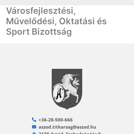
Városfejlesztési,
Művelődési, Oktatási és
Sport Bizottság
+36-28-500-666
aszod.titkarsag@aszod.hu
2170 Aszód, Szabadság tér 9.