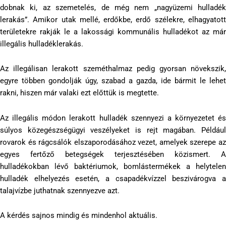
dobnak ki, az szemetelés, de még nem „nagyüzemi hulladék
lerakás”. Amikor utak mellé, erdőkbe, erdő szélekre, elhagyatott
területekre rakják le a lakossági kommunális hulladékot az már
illegális hulladéklerakás.
Az illegálisan lerakott szeméthalmaz pedig gyorsan növekszik,
egyre többen gondolják úgy, szabad a gazda, ide bármit le lehet
rakni, hiszen már valaki ezt előttük is megtette.
Az illegális módon lerakott hulladék szennyezi a környezetet és
súlyos közegészségügyi veszélyeket is rejt magában. Például
rovarok és rágcsálók elszaporodásához vezet, amelyek szerepe az
egyes fertőző betegségek terjesztésében közismert. A
hulladékokban lévő baktériumok, bomlástermékek a helytelen
hulladék elhelyezés esetén, a csapadékvízzel beszivárogva a
talajvízbe juthatnak szennyezve azt.
A kérdés sajnos mindig és mindenhol aktuális.