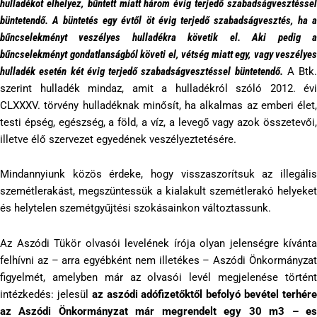
hulladékot elhelyez, bűntett miatt három évig terjedő szabadságvesztéssel
büntetendő. A büntetés egy évtől öt évig terjedő szabadságvesztés, ha a
bűncselekményt veszélyes hulladékra követik el. Aki pedig a
bűncselekményt gondatlanságból követi el, vétség miatt egy, vagy veszélyes
hulladék esetén két évig terjedő szabadságvesztéssel büntetendő.
A Btk.
szerint hulladék mindaz, amit a hulladékról szóló 2012. évi
CLXXXV. törvény hulladéknak minősít, ha alkalmas az emberi élet,
testi épség, egészség, a föld, a víz, a levegő vagy azok összetevői,
illetve élő szervezet egyedének veszélyeztetésére.
Mindannyiunk közös érdeke, hogy visszaszorítsuk az illegális
szemétlerakást, megszüntessük a kialakult szemétlerakó helyeket
és helytelen szemétgyűjtési szokásainkon változtassunk.
Az Aszódi Tükör olvasói levelének írója olyan jelenségre kívánta
felhívni az – arra egyébként nem illetékes – Aszódi Önkormányzat
figyelmét, amelyben már az olvasói levél megjelenése történt
intézkedés: jelesül
az aszódi adófizetőktől befolyó bevétel terhér
az Aszódi Önkormányzat már megrendelt egy 30 m3 – es