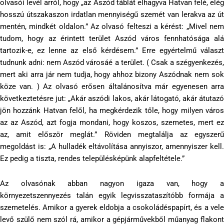
olvasói levél arról, hogy „az Aszód táblát elhagyva Hatvan felé, elég
hosszú útszakaszon irdatlan mennyiségű szemét van lerakva az út
mentén, mindkét oldalon.” Az olvasó felteszi a kérést: „Mivel nem
tudom, hogy az érintett terület Aszód város fennhatósága alá
tartozik-e, ez lenne az első kérdésem.” Erre egyértelmű választ
tudnunk adni: nem Aszód városáé a terület. ( Csak a szégyenkezés,
mert aki arra jár nem tudja, hogy ahhoz bizony Aszódnak nem sok
köze van. ) Az olvasó erősen általánosítva már egyenesen arra
következtetésre jut: „Akár aszódi lakos, akár látogató, akár átutazó
jön hozzánk Hatvan felől, ha megkérdezik tőle, hogy milyen város
az az Aszód, azt fogja mondani, hogy koszos, szemetes, mert ez
az, amit először meglát.” Röviden megtalálja az egyszerű
megoldást is: „A hulladék eltávolítása annyiszor, amennyiszer kell.
Ez pedig a tiszta, rendes településképünk alapfeltétele.”
Az olvasónak abban nagyon igaza van, hogy a
környezetszennyezés talán egyik legvisszataszítóbb formája a
szemetelés. Amikor a gyerek eldobja a csokoládéspapírt, és a vele
levő szülő nem szól rá, amikor a gépjárművekből műanyag flakont