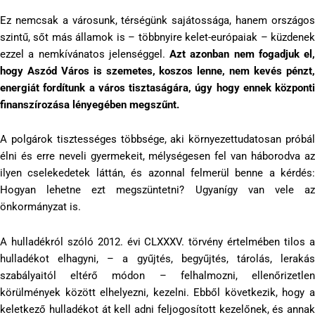
Ez nemcsak a városunk, térségünk sajátossága, hanem országos
szintű, sőt más államok is – többnyire kelet-európaiak – küzdenek
ezzel a nemkívánatos jelenséggel.
Azt azonban nem fogadjuk el,
hogy Aszód Város is szemetes, koszos lenne, nem kevés pénzt,
energiát fordítunk a város tisztaságára, úgy hogy ennek központi
finanszírozása lényegében megszűnt.
A polgárok tisztességes többsége, aki környezettudatosan próbál
élni és erre neveli gyermekeit, mélységesen fel van háborodva az
ilyen cselekedetek láttán, és azonnal felmerül benne a kérdés:
Hogyan lehetne ezt megszüntetni? Ugyanígy van vele az
önkormányzat is.
A hulladékról szóló 2012. évi CLXXXV. törvény értelmében tilos a
hulladékot elhagyni, – a gyűjtés, begyűjtés, tárolás, lerakás
szabályaitól eltérő módon – felhalmozni, ellenőrizetlen
körülmények között elhelyezni, kezelni. Ebből következik, hogy a
keletkező hulladékot át kell adni feljogosított kezelőnek, és annak