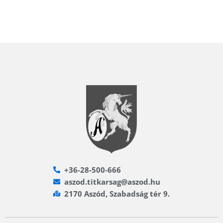
+36-28-500-666
aszod.titkarsag@aszod.hu
2170 Aszód, Szabadság tér 9.