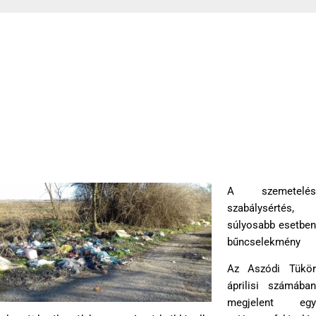
Tájékozódjunk és utána vádoljunk
2018-05-03
A szemetelés
szabálysértés,
súlyosabb esetben
bűncselekmény
Az Aszódi Tükör
áprilisi számában
megjelent egy