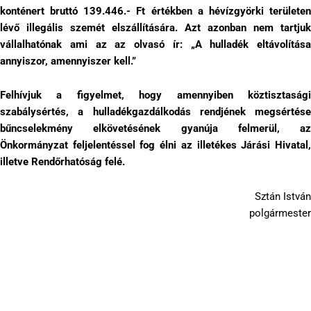
konténert bruttó 139.446.- Ft értékben a hévízgyörki területen
lévő illegális szemét elszállítására. Azt azonban nem tartjuk
vállalhatónak ami az az olvasó ír: „A hulladék eltávolítása
annyiszor, amennyiszer kell.”
Felhívjuk a figyelmet, hogy amennyiben köztisztasági
szabálysértés, a hulladékgazdálkodás rendjének megsértése
bűncselekmény elkövetésének gyanúja felmerül, az
Önkormányzat feljelentéssel fog élni az illetékes Járási Hivatal,
illetve Rendőrhatóság felé.
Sztán István
polgármester