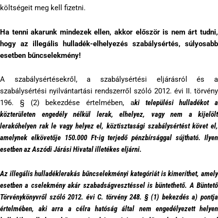
költségeit meg kell fizetni.
Ha tenni akarunk mindezek ellen, akkor először is nem árt tudni,
hogy az illegális hulladék-elhelyezés szabálysértés, súlyosabb
esetben bűncselekmény!
A szabálysértésekről, a szabálysértési eljárásról és a
szabálysértési nyilvántartási rendszerről szóló 2012. évi II. törvény
196. § (2) bekezdése értelmében, a
ki települési hulladékot a
közterületen engedély nélkül lerak, elhelyez, vagy nem a kijelölt
lerakóhelyen rak le vagy helyez el, köztisztasági szabálysértést követ el,
amelynek elkövetője 150.000 Ft-ig terjedő pénzbírsággal sújtható. Ilyen
esetben az Aszódi Járási Hivatal illetékes eljárni.
Az illegális hulladéklerakás bűncselekményi kategóriát is kimeríthet, amely
esetben a cselekmény akár szabadságvesztéssel is büntethető. A Büntető
Törvénykönyvről szóló 2012. évi C. törvény 248. § (1) bekezdés a) pontja
értelmében, aki arra a célra hatóság által nem engedélyezett helyen