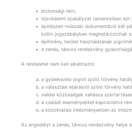
biztonsági terv;
tűzvédelmi szabályzat (amennyiben ezt k
építészeti-műszaki dokumentáció két pé
külön jogszabályban meghatározottak sz
építmény, terület használatának jogcímét 
a zenés, táncos rendezvény gyakoriságár
A rendeletet nem kell alkalmazni:
a gyülekezési jogról szóló törvény hatá
a választási eljárásról szóló törvény hat
vallási közösségek vallásos szertartásai
a családi eseményekkel kapcsolatos re
a közoktatási intézményekben az intézm
Az engedélyt a zenés, táncos rendezvény helye sz