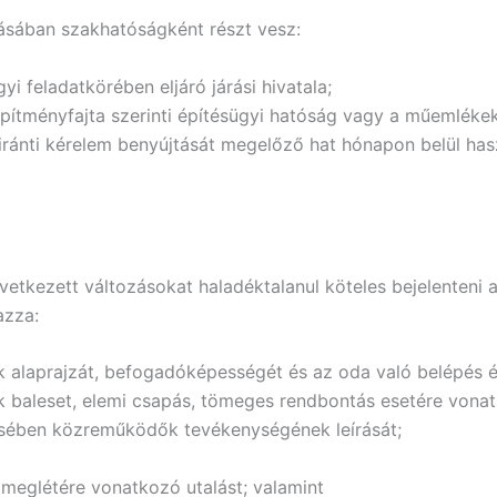
rásában szakhatóságként részt vesz:
 feladatkörében eljáró járási hivatala;
 építményfajta szerinti építésügyi hatóság vagy a műemléke
iránti kérelem benyújtását megelőző hat hónapon belül has
etkezett változásokat haladéktalanul köteles bejelenteni 
azza:
 alaprajzát, befogadóképességét és az oda való belépés és
 baleset, elemi csapás, tömeges rendbontás esetére vonatko
ésében közreműködők tevékenységének leírását;
 meglétére vonatkozó utalást; valamint