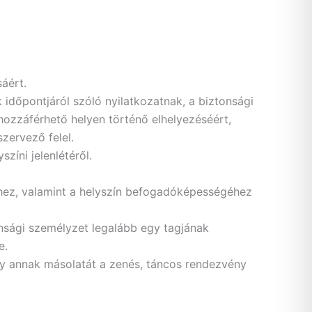
áért.
időpontjáról szóló nyilatkozatnak, a biztonsági
hozzáférhető helyen történő elhelyezéséért,
zervező felel.
íni jelenlétéről.
ihez, valamint a helyszín befogadóképességéhez
onsági személyzet legalább egy tagjának
e.
agy annak másolatát a zenés, táncos rendezvény