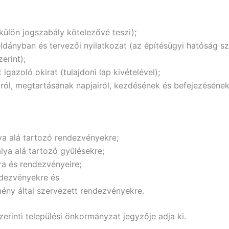
ülön jogszabály kötelezővé teszi);
ldányban és tervezői nyilatkozat (az építésügyi hatóság
erint);
igazoló okirat (tulajdoni lap kivételével);
ól, megtartásának napjairól, kezdésének és befejezésének 
lya alá tartozó rendezvényekre;
álya alá tartozó gyűlésekre;
ra és rendezvényeire;
ndezvényekre és
ény által szervezett rendezvényekre.
erinti települési önkormányzat jegyzője adja ki.