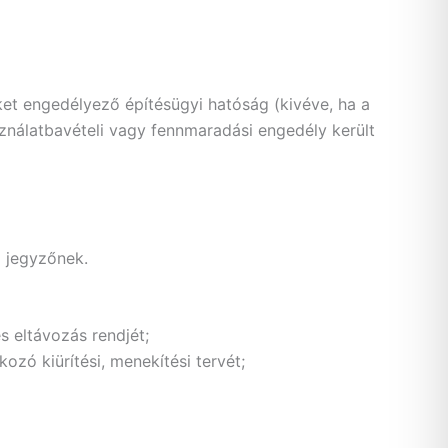
ket engedélyező építésügyi hatóság (kivéve, ha a
ználatbavételi vagy fennmaradási engedély került
a jegyzőnek.
 eltávozás rendjét;
zó kiürítési, menekítési tervét;