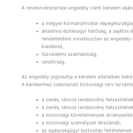
A rendezvénytartási engedély iránti kérelem eljá
a megyei kormányhivatal népegészségügyi
általános építésügyi hatóság, a sajátos
rendeltetésre vonatkozóan az engedély 
kiadásra),
tűzvédelmi szakhatóság,
rendőrség.
Az engedély jogosultja a kérelem adataiban beköv
A kérelemhez csatolandó biztonsági terv tartalm
a zenés, táncos rendezvény helyszínének
a zenés, táncos rendezvény helyszínének
a biztonsági követelmények érvényesít
a biztonsági személyzet létszámát;
az egészségügyi biztosítás feltételeinek