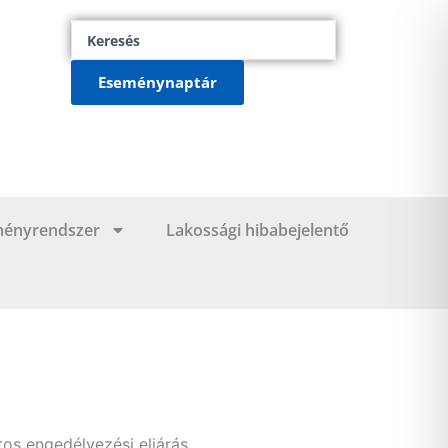
Search
...
Eseménynaptár
ményrendszer
Lakossági hibabejelentő
s engedélyezési eljárás.