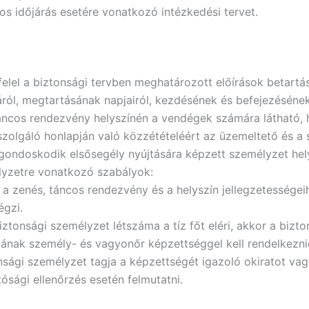
s időjárás esetére vonatkozó intézkedési tervet.
elel a biztonsági tervben meghatározott előírások betartás
ól, megtartásának napjairól, kezdésének és befejezésének 
táncos rendezvény helyszínén a vendégek számára látható, 
szolgáló honlapján való közzétételéért az üzemeltető és a s
ondoskodik elsősegély nyújtására képzett személyzet helysz
élyzetre vonatkozó szabályok:
 a zenés, táncos rendezvény és a helyszín jellegzetessége
égzi.
iztonsági személyzet létszáma a tíz főt eléri, akkor a bizt
jának személy- és vagyonőr képzettséggel kell rendelkezni
onsági személyzet tagja a képzettségét igazoló okiratot v
tósági ellenőrzés esetén felmutatni.