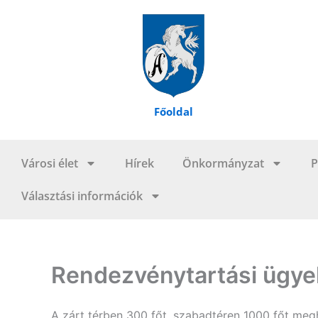
Skip
to
content
Főoldal
Városi élet
Hírek
Önkormányzat
P
Választási információk
Rendezvénytartási ügye
A zárt térben 300 főt, szabadtéren 1000 főt meg