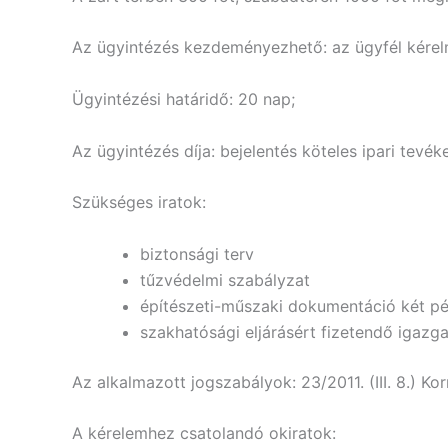
Az ügyintézés kezdeményezhető: az ügyfél kérel
Ügyintézési határidő: 20 nap;
Az ügyintézés díja: bejelentés köteles ipari tevék
Szükséges iratok:
biztonsági terv
tűzvédelmi szabályzat
építészeti-műszaki dokumentáció két pé
szakhatósági eljárásért fizetendő igazgat
Az alkalmazott jogszabályok: 23/2011. (III. 8.) Korm
A kérelemhez csatolandó okiratok: