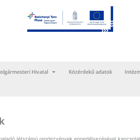
olgármesteri Hivatal
Közérdekű adatok
Intéz
k
haladó létszámú rendezvények engedélyezésével kapcsolato