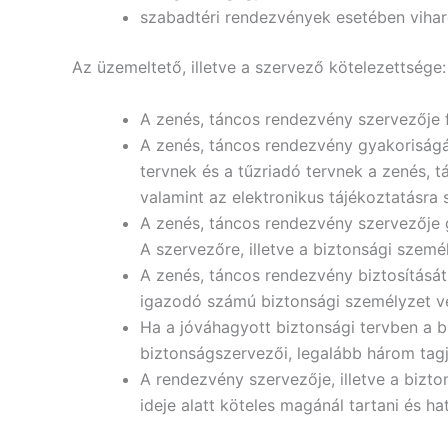
szabadtéri rendezvények esetében viharo
Az üzemeltető, illetve a szervező kötelezettsége:
A zenés, táncos rendezvény szervezője f
A zenés, táncos rendezvény gyakoriságár
tervnek és a tűzriadó tervnek a zenés, 
valamint az elektronikus tájékoztatásra 
A zenés, táncos rendezvény szervezője g
A szervezőre, illetve a biztonsági szem
A zenés, táncos rendezvény biztosítását
igazodó számú biztonsági személyzet v
Ha a jóváhagyott biztonsági tervben a b
biztonságszervezői, legalább három tag
A rendezvény szervezője, illetve a bizt
ideje alatt köteles magánál tartani és ha