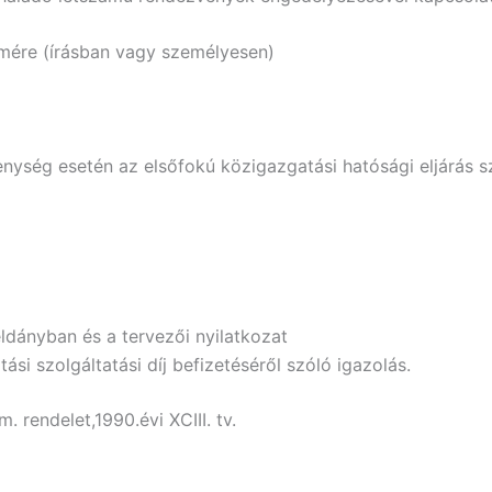
mére (írásban vagy személyesen)
enység esetén az elsőfokú közigazgatási hatósági eljárás szer
ldányban és a tervezői nyilatkozat
ási szolgáltatási díj befizetéséről szóló igazolás.
. rendelet,1990.évi XCIII. tv.