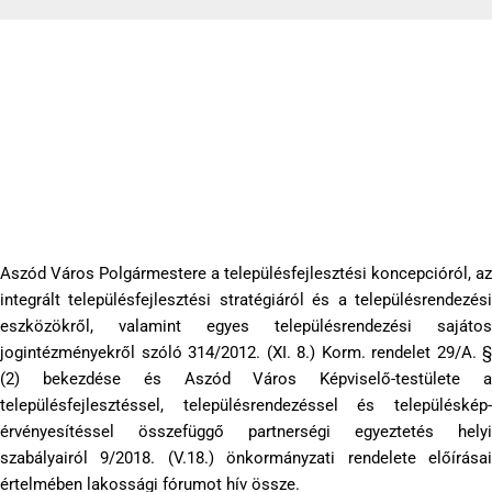
Lakossági fórum meghívó és hirdetmény
2019-02-04
Aszód Város Polgármestere a településfejlesztési koncepcióról, az
integrált településfejlesztési stratégiáról és a településrendezési
eszközökről, valamint egyes településrendezési sajátos
jogintézményekről szóló 314/2012. (XI. 8.) Korm. rendelet 29/A. §
(2) bekezdése és Aszód Város Képviselő-testülete a
településfejlesztéssel, településrendezéssel és településkép-
érvényesítéssel összefüggő partnerségi egyeztetés helyi
szabályairól 9/2018. (V.18.) önkormányzati rendelete előírásai
értelmében lakossági fórumot hív össze.