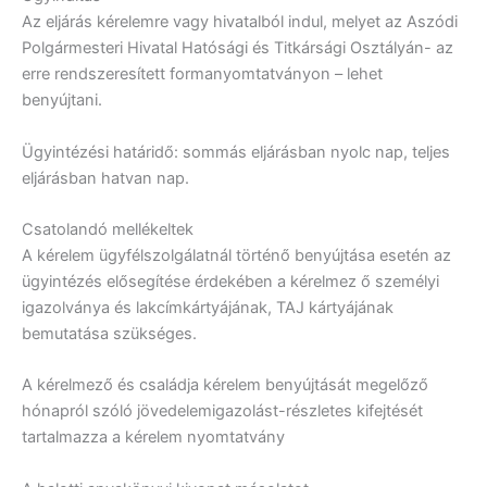
Az eljárás kérelemre vagy hivatalból indul, melyet az Aszódi
Polgármesteri Hivatal Hatósági és Titkársági Osztályán- az
erre rendszeresített formanyomtatványon – lehet
benyújtani.
Ügyintézési határidő: sommás eljárásban nyolc nap, teljes
eljárásban hatvan nap.
Csatolandó mellékeltek
A kérelem ügyfélszolgálatnál történő benyújtása esetén az
ügyintézés elősegítése érdekében a kérelmez ő személyi
igazolványa és lakcímkártyájának, TAJ kártyájának
bemutatása szükséges.
A kérelmező és családja kérelem benyújtását megelőző
hónapról szóló jövedelemigazolást-részletes kifejtését
tartalmazza a kérelem nyomtatvány