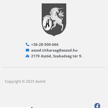
+36-28-500-666
aszod.titkarsag@aszod.hu
2170 Aszód, Szabadság tér 9.
Copyright © 2025 Aszód
F