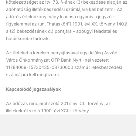
kötelezettséget az Itv. 73. §-ának (3) bekezdése alapján az
adóhatóság illetékbeszedési számlájára kell befizetni. Az
adó-és értékbizonyítvány kiadása ugyanis a jegyző –
figyelemmel az (ún. ”hatásköri”) 1991. évi XX. törvény 140.§-
a (2) bekezdésének d.) pontjára – adóügyi feladatai és
hatáskörébe tartozik.
Az illetéket a kérelem benyújtásával egyidejűleg Aszód
Város Önkormányzat OTP Bank Nyrt.-nél vezetett
11784009-15730435-08730000 számú Illetékbeszedési
számlájára kell megfizetni.
Kapcsolódó jogszabályok
Az adózás rendjéről szóló 2017. évi CL. törvény, az
illetékekről szóló 1990. évi XCIII. törvény