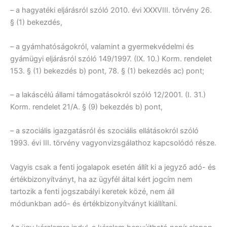
– a hagyatéki eljárásról szóló 2010. évi XXXVIII. törvény 26.
§ (1) bekezdés,
– a gyámhatóságokról, valamint a gyermekvédelmi és
gyámügyi eljárásról szóló 149/1997. (IX. 10.) Korm. rendelet
153. § (1) bekezdés b) pont, 78. § (1) bekezdés ac) pont;
– a lakáscélú állami támogatásokról szóló 12/2001. (I. 31.)
Korm. rendelet 21/A. § (9) bekezdés b) pont,
– a szociális igazgatásról és szociális ellátásokról szóló
1993. évi III. törvény vagyonvizsgálathoz kapcsolódó része.
Vagyis csak a fenti jogalapok esetén állít ki a jegyző adó- és
értékbizonyítványt, ha az ügyfél által kért jogcím nem
tartozik a fenti jogszabályi keretek közé, nem áll
módunkban adó- és értékbizonyítványt kiállítani.