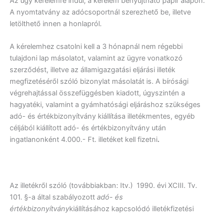
Az ügy kérelemre indul, a kérelem benyújtható papír alapon.
A nyomtatvány az adócsoportnál szerezhető be, illetve
letölthető innen a honlapról.
A kérelemhez csatolni kell a 3 hónapnál nem régebbi
tulajdoni lap másolatot, valamint az ügyre vonatkozó
szerződést, illetve az államigazgatási eljárási illeték
megfizetéséről szóló bizonylat másolatát is. A bírósági
végrehajtással összefüggésben kiadott, úgyszintén a
hagyatéki, valamint a gyámhatósági eljáráshoz szükséges
adó- és értékbizonyítvány kiállítása illetékmentes, egyéb
céljából kiállított adó- és értékbizonyítvány után
ingatlanonként 4.000.- Ft. illetéket kell fizetni
.
Az illetékről szóló (továbbiakban: Itv.) 1990. évi XCIII. Tv.
101. §-a által szabályozott
adó- és
értékbizonyítvány
kiállításához kapcsolódó illetékfizetési